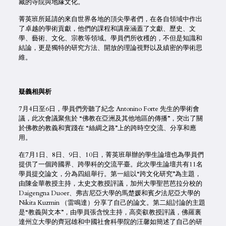
藏的寺院與地緣文化。
菁英班所延請的來自世界各地的頂尖學者們，在各自領域中作出
了卓越的學術貢獻，他們的課程和講座涵蓋了文獻、歷史、文
學、藝術、文化、宗教等領域。學員們所收穫的，不但是知識和
結論，更是獨特的研究方法、開放的理論視野以及縝密的學術思
維。
疑義相與析
7月4日至6日，學員們旁聽了紀念 Antonino Forte 先生的學術會
議，此次會議聚焦於 “佛教在亞洲及其他地區的傳播”，突出了關
於佛教的教義和實踐在 “絲綢之路”上的跨時空交流、分享和應
用。
在7月1日、8日、9日、10日，菁英班舉辦的學生論壇也為學員們
提供了一個跨國界、跨學科的交流平臺。此次學生論壇共有11名
學員提交論文，分為四組舉行。第一組以“跨文化研究”為主題，
由陳金華教授主持，太史文教授評議，加州大學聖芭芭拉分校的
Daigengna Duoer、弗吉尼亞大學的馬楚媛和賓夕法尼亞大學的
Nikita Kuzmin （雷鳴達）分享了自己的論文。第二組討論的主題
是“教義與文本”，由學員張含悅主持，高奕叡教授評議，佛羅裏
達州立大學的齊冠雄和中國社會科學院的汪馨如簡述了自己的研