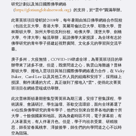
研究計劃以及旭日國際佛學網絡
（
https://glorisunglobalnetwork.org
）的支持，於“雲中”圓滿舉辦。
此菁英班項目發軔於2018年，每年暑期由旭日佛學網絡合作院校
（包括北京大學、香港大學、英屬哥倫比亞大學、耶魯大學、普
林斯頓大學、加州大學伯克利分校、哈佛大學、漢堡大學、劍橋
大學、牛津大學）輪流舉辦，延請佛學大家授課，為全球有志於
佛學研究的青年學子搭建起視野廣闊、文化多元的學習與交流平
臺。
庚子多舛，大疫無情，COVID-19肆虐全球，為菁英班項目的舉
辦帶來了諸多不便。但是，既懷問道之心，孰雲山海難越？普林
斯頓大學、撥地入雲項目與旭日國際佛學網絡通力合作，在 Vicky
Baker、Carol Lee 以及其他工作人員的組織和安排下，採用線上
授課、郵件溝通的方式，真正做到了撥地入“雲”，使得此次菁英
班項目在網絡雲端成功舉辦。
此次普林斯頓暑期密集型菁英班為期三週，安排了密集課程、學
術講座、會議研討、學生論壇、茶歇交流環節，面向全球募選了
40位投身佛學研究的青年學子，他們分別來自世界各地的數十所
大學，十餘個國家和地區。因為身處時區不同，電子屏幕前，有
人沐著晨光，有人伴著月色。但是，學子均祛衣受業、研精致
思，師長皆春風桃李、澤披後學，師生們的向學問道之心不以時
空為阻隔。