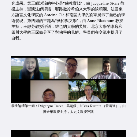
究成果。第三組討論的中心是“佛教實踐”，由 Jacqueline Stone 教
授主持，聖凱法師評議，耶路撒冷希伯来大學的談穎嫻、法國東
方語言文化學院的 Antoine Cid 和南開大學的劉軍展示了自己的學
術發現。第四組的主題為“藝術與文學”，由 Anne Blackburn 教授
主持，王靜芬教授評議，維也納大學的吳虹、北京大學的李巍和
四川大學的王琛懿分享了對佛學的見解。學員們在交流中提升了
自我。
學生論壇第一組：Daigengna Duoer、馬楚媛、Nikita Kuzmin （雷鳴達），由
陳金華教授主持，太史文教授評議