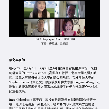
上排：Daigengna Duoer、慶聖法師
下排：齊冠雄、談穎嫻
教之本在師
在6月27日至7月3日，7月7日至14日的兩個密集授課環節，來自
劍橋大學的 Imre Galambos（高奕叡）教授、北京大學的湛如教
授、加拿大英屬哥倫比亞大學的陳金華教授、普林斯頓大學的
Stephen Teiser（太史文）教授以及哈佛大學的 Eugene Wang（汪
悅進）教授為同學們深入而系統地講授了他們在佛學研究各領域
的重要成果。
Imre Galambos（高奕叡）教授在敦煌寫卷文獻領域潛心鑽研十
載，可謂泓涵演迤、殆見洽聞，從寫卷內容和形式兩方面出發，