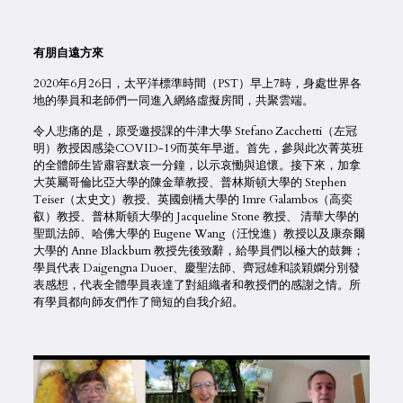
有朋自遠方來
2020年6月26日，太平洋標準時間（PST）早上7時，身處世界各
地的學員和老師們一同進入網絡虛擬房間，共聚雲端。
令人悲痛的是，原受邀授課的牛津大學 Stefano Zacchetti（左冠
明）教授因感染COVID-19而英年早逝。首先，參與此次菁英班
的全體師生皆肅容默哀一分鐘，以示哀慟與追懷。接下來，加拿
大英屬哥倫比亞大學的陳金華教授、普林斯頓大學的 Stephen
Teiser（太史文）教授、英國劍橋大學的 Imre Galambos（高奕
叡）教授、普林斯頓大學的 Jacqueline Stone 教授、 清華大學的
聖凱法師、哈佛大學的 Eugene Wang（汪悅進）教授以及康奈爾
大學的 Anne Blackburn 教授先後致辭，給學員們以極大的鼓舞；
學員代表 Daigengna Duoer、慶聖法師、齊冠雄和談穎嫻分別發
表感想，代表全體學員表達了對組織者和教授們的感謝之情。所
有學員都向師友們作了簡短的自我介紹。