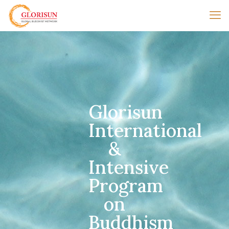
Glorisun
International
&
Intensive
Program
on
Buddhism