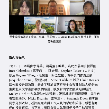
學生論壇第四組：吳虹、李巍、王琛懿，由 Anne Blackburn 教授主持，王靜
芬教授評議
海內存知己
7月15日，本屆佛學菁英班圓滿落下帷幕。為此次暑期班授課的
Imre Galambos（高奕叡）、陳金華、Stephen Teiser（太史文）
以及 Eugene Wang（汪悅進）四位教授；為學員們作講座的
Jacqueline Stone、聖凱法師、Anne Blackburn 以及 Ulrike Roesler
四位教授分別致辭，表達了對旭日慈善基金會與其創始人楊釗先
生與北京大學湛如教授的感謝，以及對同學們的鼓勵和期許。
Mikky Ho 先生作為贊助代表致辭，祝賀暑期班圓滿舉辦。學生代
表安龍法師、Nikita Kuzmin（雷鳴達）、Susannah Duerr 和李巍
同學分別致辭，感謝組織者與工作人員的幫助和陪伴，感恩老師
們的授業解惑。接下來，項目負責人為學員們授予了結課證書。