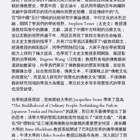
講述了敦煌古卷的中國模式與外部影響。湛如教授與陳金華教授
精於佛教歷史，學貫中西，茹古涵今，從武周帝國的百年絢爛與
哀婉中探尋禪宗的現代化轉向與歷史契機，並從佛經中的“九
宮”與中國“五行”傳統的比較研究中兼論佛道、中印文化的水乳交
融，開闊了學員們的學術視野。Stephen Teiser（太史文）教授通
過敦煌寫卷中的圖像、文獻，講述了中國中古時期的治療文化；
並以宏觀的視野跨越千年，用語言再現了敦煌古卷的生命輪迴。
在太史文教授的指導下，共有27位學員試著翻譯了9篇敦煌願文，
經過教授的精彩點評，同學們間熱烈討論，大家不僅在學術實踐
能力上得到了極大提高，也學習了太史文教授多聞闕疑、嚴謹紮
實的治學精神。Eugene Wang（汪悅進）教授對各地的佛教藝術
遺跡如數家珍，向學員們展示了佛教藝術的豐富和瑰麗，並從視
覺圖像出發，結合敦煌寫卷、佛典文本，不淺嘗輒止於“佛教文化
的視覺化”，而是深入探究到“視覺化的佛教文化”層面，不僅佛教
藝術研究領域的學員大為獲益，專注於文本等非視覺形式的學員
也深受啟發。
在學術講座環節，普林斯頓大學的 Jacqueline Stone 帶來了題為
“The Buddhahood of Ordinary People: Rethinking the Path in
Japanese Tendai and Nichiren” 的講座，對日本天臺佛學提出了新
的思考；清華大學的聖凱法師創造性地提出了“淑世主義”、“具象
化”與“禮制化”這三種漢傳佛教信仰建構的重要歷史特質；康奈爾
大學的 Anne Blackburn 教授系統闡述了巴利語世界的佛學傳播脈
絡；牛津大學的 Ulrike Roesler 教授以熱振寺為例，深入探討了西