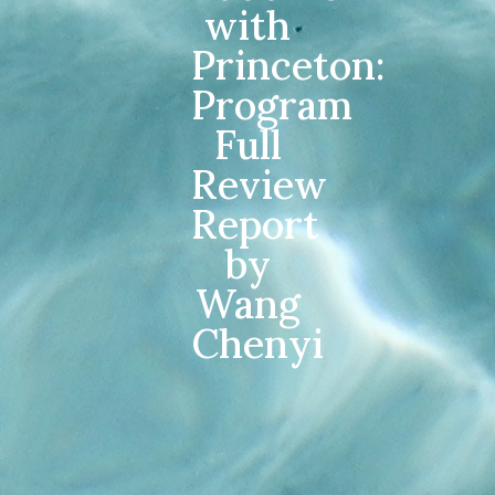
with
Princeton:
Program
Full
Review
Report
by
Wang
Chenyi