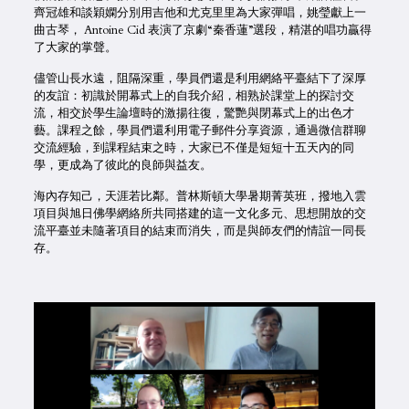
齊冠雄和談穎嫻分別用吉他和尤克里里為大家彈唱，姚瑩獻上一
曲古琴， Antoine Cid 表演了京劇“秦香蓮”選段，精湛的唱功贏得
了大家的掌聲。
儘管山長水遠，阻隔深重，學員們還是利用網絡平臺結下了深厚
的友誼：初識於開幕式上的自我介紹，相熟於課堂上的探討交
流，相交於學生論壇時的激揚往復，驚艷與閉幕式上的出色才
藝。課程之餘，學員們還利用電子郵件分享資源，通過微信群聊
交流經驗，到課程結束之時，大家已不僅是短短十五天內的同
學，更成為了彼此的良師與益友。
海內存知己，天涯若比鄰。普林斯頓大學暑期菁英班，撥地入雲
項目與旭日佛學網絡所共同搭建的這一文化多元、思想開放的交
流平臺並未隨著項目的結束而消失，而是與師友們的情誼一同長
存。