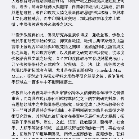
大規模官府譯經活動遂告終結，綿延千載之佛經漢譯運動劃上句
號。過去，隨著新經傳入與翻譯，伴隨著譯經活動之講經、註釋
與思想碰撞，來自印度次大陸之最新佛教思想得以移植，並與本
土文化碰撞融合。而中印間孔道交絕，加以佛教在印度本土式
微，中國佛教遂失外來滋養之活水。
非僅佛教經典如此，佛教研究亦盅廣求博採，兼收並蓄。佛教之
現代學術研究非始於東亞，抑來自歐陸。歐州古典學家最先由語
言學上發現古印歐語與印度梵語之關聯，遂燃起對印度語言與文
化之興趣。對印度古宗教，以及佛教之研究遂得以發端。從印度
佛教語言與文獻之研究，直至古印度佛教考古發現與歷史考訂，
乃至佛教學學科之正式確立，皆與德、英、法、比、俄等國之佛
教現代學術拓荒者有關。尤其是在馬克斯·繆勒（Friedrich Max
Müller）等對於作為獨立學科之宗教學研究奠基之後，遂使佛教
學領域在一百多年中不斷開疆辟土。
佛教自此不再僅為居士與出家僧侶等私人信仰觀念領域中之個體
事宜，而為具在現代學術明確標準限定之下的客觀研究對象。舊
有思想領域中之主觀佛學思想探究，終於雯成了現代宗教學分支
下一門可以通過特定學術訓練，有著明晰研究進路且有章循之學
術研究對象。其領域也從研究者在書齋中天馬行空式之臆想，拓
展到了宗教哲學、歷史、文獻、語言、政教關係、藝術學、社會
學、人類學等諸多領域，並且將視野從漢傳佛教一門，再在地域
上，拓展到了印度早期佛教、南傳上座部佛教、蒙藏佛教、朝鮮