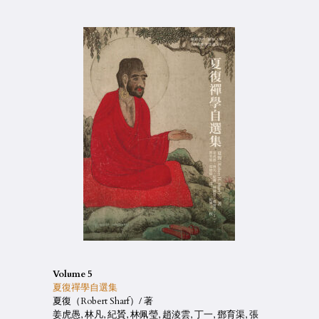
Volume 5
夏復禪學自選集
夏復（Robert Sharf）/ 著
姜虎愚, 林凡, 紀贇, 林佩瑩, 趙淩雲, 丁一, 鄧育渠, 張