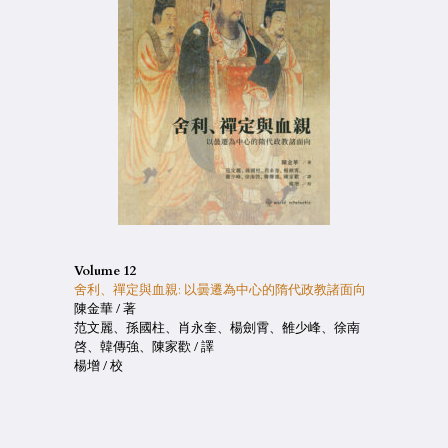
Volume 12
舍利、禪定與血親: 以曇遷為中心的隋代政教諸面向
陳金華 / 著
范文麗、孫國柱、肖永奎、楊劍霄、雒少峰、徐南
啓、韓傳強、陳家歡 / 譯
楊增 / 校