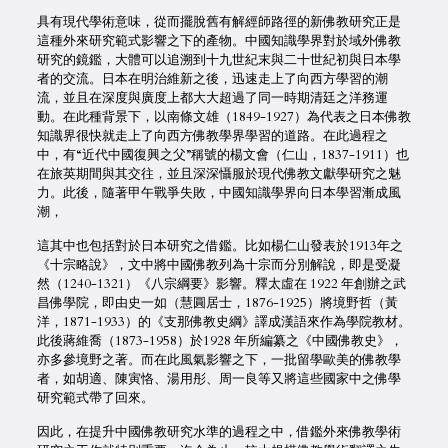
具有現代學術意味，從而擺脫舊有解經師路徑的新佛教研究正是
這種外來研究範式影響之下的產物。中國知識學界對於域外佛教
研究的鏡鑑，大體可以追溯到十九世紀末與二十世紀初與日本學
者的交流。日本在明治維新之後，迅速走上了向西方學習的潮
流，並且在深度與廣度上都大大超過了同一時期清廷之洋務運
動。在此種背景下，以南條文雄（1849-1927）為代表之日本佛教
知識界很快就走上了向西方佛教學界學習的道路。在此過程之
中，有“近代中國復興之父”稱號的楊文會（仁山，1837-1911）也
在旅英期間與其交往，並且深深懾服於現代佛教文獻學研究之魅
力。此後，隨著甲午戰爭失敗，中國知識學界向日本學習漸成風
潮，
這其中也包括對於日本研究之借鑑。比如楊仁山發表於1913年之
《十宗略說》，文中將中國佛教列為十宗而分別解說，即是受凝
然（1240-1321）《八宗綱要》影響。釋太虛在 1922 年創辦之武
昌佛學院，即由史一如（慧圓居士，1876-1925）將境野哲（黃
洋，1871-1933）的《支那佛教史綱》譯成漢語來作為學院教材。
此後蔣維喬（1873-1958）於1928 年所編纂之《中國佛教史》，
亦多參境野之著。而在此風氣影響之下，一批留學歐美的佛教學
者，如胡適、陳寅恪、湯用彤、周一良等又將這些國家中之佛學
研究範式帶了回來。
因此，在提升中國佛教研究水準的過程之中，借鑑外來佛教學術