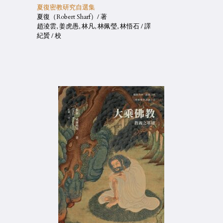
夏復密教研究自選集
夏復（Robert Sharf）/ 著
趙淩雲, 姜虎愚, 林凡, 林佩瑩, 林悟石 / 譯
紀贇 / 校