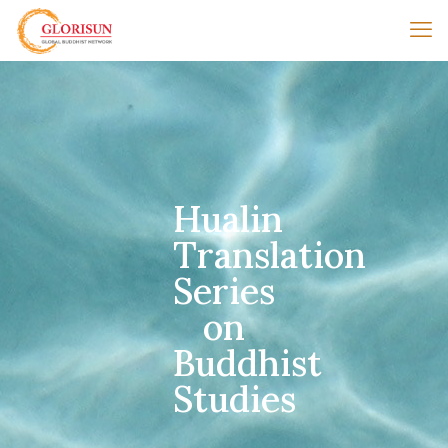
Hualin
Translation
Series
on
Buddhist
Studies