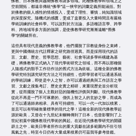
佛教、日本佛教與越南佛教等諸多領域。此種佛教學科領域上之
空前開拓，都遠非傳統“佛學”這一狹窄的詞彙定義所能涵括。對
於佛教的個人感性的情感投入，雯成了理性、審慎，純知識領域
的深度探究。隨機式的感匱，雯成了盅要投入大量時間且有嚴格
學術訓練的社會科學。可以說對於方法論、多語種語言學、跨學
科、跨地域等多方面的強調，是使佛教學研究漸漸遠離“舊佛
學”的關鍵所在。
這些具有現代意義的佛教學者，他們擺脫了宗教徒身份之束縛，
更與中國傳統古代註釋家之研究路徑迥異。而是採用現代的語
言、文獻、歷史、哲學思想、藝術、社會等諸多學科構建為基
礎，將佛教學正式納入了現代學術研究之領域，而不再以那種個
人隨感式的類手工作坊作法的舊式方法為依皈。這種全新的佛教
學研究特別講究研究方法之可持續性，也即學習者可以通過系統
的學術訓練，即使是中人之智，亦可以通過經典與工作語言之學
習、文獻之搜集考訂、歷史史實之精研，來重現歷史並分析現
實，從而擺脫了個人主觀好惡的隨機性評價與判斷。現代佛教學
從此不再是一門不可琢磨的、僅供上智之人的玄妙之學，而成為
了可以通過師弟相承、具有可持續性、可以一代一代加以積累，
並且可以有明確衡量標準的現代之學！這種全新的現代佛教學起
源於歐美，又曾在十九世紀末輾轉傳到了日本，也曾影響到了上
世紀初葉中國佛教現代學術的興起。在近現代佛教學研究的開疆
辟土之中，歐美日學者所作出的重大貢獻在諸多範圍內不但引領
風氣之先，時至今日仍有大量成果積累仍可茲我等參考借鑑。