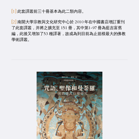
[1]
此套譯叢前三十冊基本為此二類內容。
[2]
南開大學宗教與文化研究中心於 2010 年在中國書店增訂重刊
了此套譯叢，并將之擴充至 151 冊，其中第1-97 冊為藍吉富舊
編，此後又增加了53 種譯著，故成為到目前為止規模最大的佛教
學術譯叢。