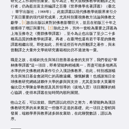
研究之工作就特別重要。迄今為止，較大規模佛教學術翻譯之先
行者，仍為藍吉富主持編譯之百冊《世界佛學名著譯叢》（臺北
： 華宇出版社，1988年）。此套譯叢以現代佛教學術眼界來引介
了英日重要的現代研究成果，尤其特別重視佛教方法論與佛教文
獻學，
[1]
故自出版以來對於佛教影響巨大，並且在初版三十年之
後獲得了增訂與重刊。
[2]
除此之外，另外一套較為重要之譯叢為
上海玉佛寺之《覺群佛學譯叢》，至今為止也出版了至少二十多
種高品質的佛教學術譯著。再者，在臺灣也還有若干零星的佛教
譯叢相繼出現。即使如此，所有這些百年內所翻譯之著作，與未
曾翻譯之大量外文學術研究書籍相比仍不過滄海一粟。
職是之故，在楊釗先生與旭日慈善基金會的支持下，我們發起“華
林佛學譯叢”這一項目，即希望能夠稍補萬一，而盡可能多地將高
水準的外文佛教經典著作引介入漢語佛教界。在此，特別感謝楊
先生與旭日基金會諸同仁的高瞻遠矚、慷慨解囊！也感謝旭日全
球佛教研究網絡諸夥伴大學的參與與支持，尤其是加拿大英屬哥
倫比亞大學陳金華教授及其所領導的《拔地入雲》項目團隊的精
心協調，使得本譯叢在短時間內順利展開。
他山之石，可以攻錯。我們謹以此些許之努力，希望能夠為漢語
佛教研究界的未來奠定一些微不足道的基礎。此一項目之發軔與
發展，端賴學界與教界諸多師友襄助，在此聊贅數語，謹以為
序。
⸻