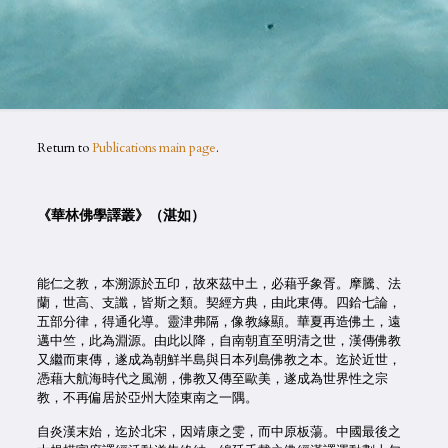
Return to
Publications main page
.
《華林佛學譯叢》（湛如）
能仁之教，本溯源於五印，故來茲中土，必藉乎象胥。摩騰、法
蘭，世高、支讖，皆斯之類。契經方典，由此東傳。四鉿七論，
五部分律，得通化導。靈津弗隔，像教緣顯。華夏再造佛土，遠
邁中竺，此為淵源。由此以降，自南朝直至明清之世，漢傳佛教
又繼而東傳，遂成為朝鮮半島與日本列島佛教之本。迄於近世，
憑藉大航海時代之風潮，佛教又傳至歐美，遂成為世界性之宗
教，不再偏居於亞州大陸東南之一隅。
自炎漢末始，迄於北宋，因靖康之雯，而中原板蕩。中國最後之