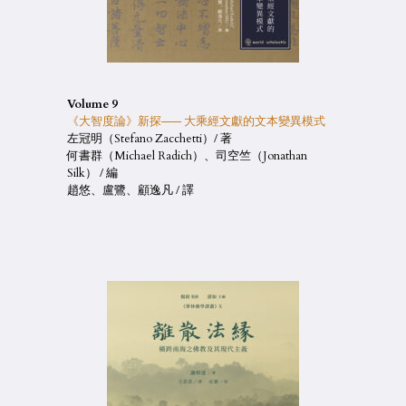
Volume 9
《大智度論》新探—— 大乘經文獻的文本變異模式
左冠明（Stefano Zacchetti）/ 著
何書群（Michael Radich）、司空竺（Jonathan
Silk） / 編
趙悠、盧鷺、顧逸凡 / 譯