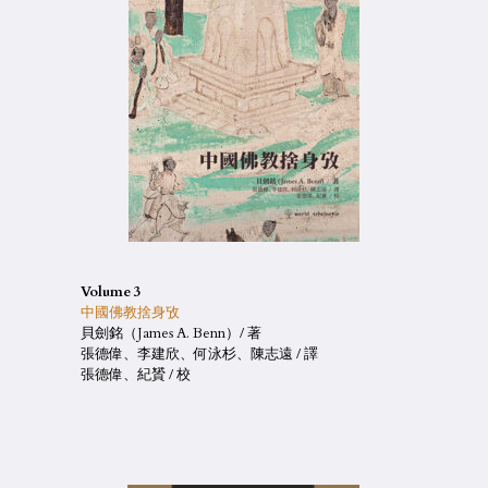
Volume 3
中國佛教捨身攷
貝劍銘（James A. Benn）/ 著
張德偉、李建欣、何泳杉、陳志遠 / 譯
張德偉、紀贇 / 校