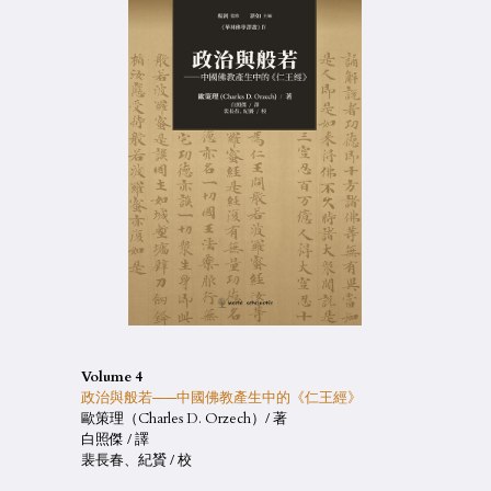
Volume 4
政治與般若——中國佛教產生中的《仁王經》
歐策理（Charles D. Orzech）/ 著
白照傑 / 譯
裴長春、紀贇 / 校