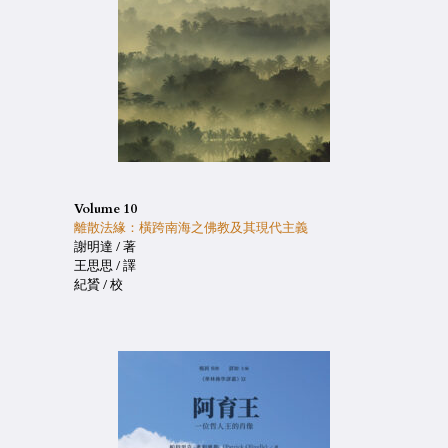
Volume 10
離散法緣：橫跨南海之佛教及其現代主義
謝明達 / 著
王思思 / 譯
紀贇 / 校