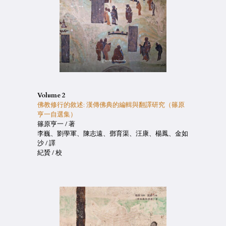
Volume 2
佛教修行的敘述: 漢傳佛典的編輯與翻譯研究（篠原
亨一自選集）
篠原亨一 / 著
李巍、劉學軍、陳志遠、鄧育渠、汪康、楊鳳、金如
沙 / 譯
紀贇 / 校