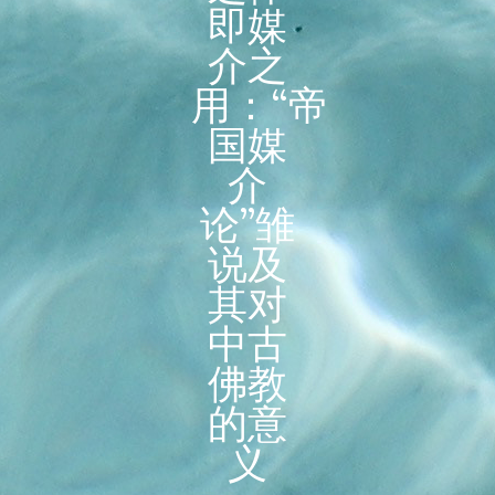
即媒
介之
用：“帝
国媒
介
论”雏
说及
其对
中古
佛教
的意
义