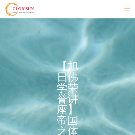
【旭
日佛
学荣
誉讲
座】
帝国
之体