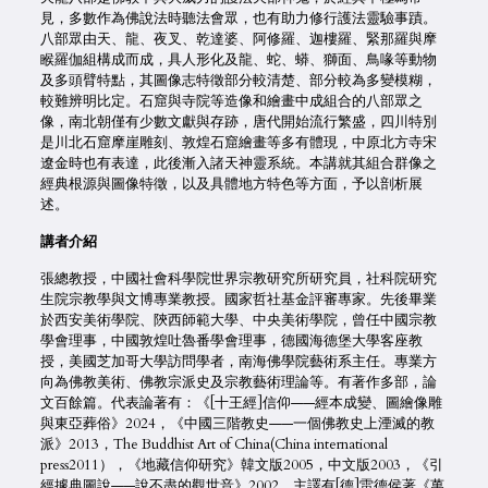
見，多數作為佛說法時聽法會眾，也有助力修行護法靈驗事蹟。
八部眾由天、龍、夜叉、乾達婆、阿修羅、迦樓羅、緊那羅與摩
睺羅伽組構成而成，具人形化及龍、蛇、蟒、獅面、鳥喙等動物
及多頭臂特點，其圖像志特徵部分較清楚、部分較為多變模糊，
較難辨明比定。石窟與寺院等造像和繪畫中成組合的八部眾之
像，南北朝僅有少數文獻與存跡，唐代開始流行繁盛，四川特別
是川北石窟摩崖雕刻、敦煌石窟繪畫等多有體現，中原北方寺宋
遼金時也有表達，此後漸入諸天神靈系統。本講就其組合群像之
經典根源與圖像特徵，以及具體地方特色等方面，予以剖析展
述。
講者介紹
張總教授，中國社會科學院世界宗教研究所研究員，社科院研究
生院宗教學與文博專業教授。國家哲社基金評審專家。先後畢業
於西安美術學院、陝西師範大學、中央美術學院，曾任中國宗教
學會理事，中國敦煌吐魯番學會理事，德國海德堡大學客座教
授，美國芝加哥大學訪問學者，南海佛學院藝術系主任。專業方
向為佛教美術、佛教宗派史及宗教藝術理論等。有著作多部，論
文百餘篇。代表論著有：《[十王經]信仰——經本成變、圖繪像雕
與東亞葬俗》2024，《中國三階教史——一個佛教史上湮滅的教
派》2013，The Buddhist Art of China(China international
press2011），《地藏信仰研究》韓文版2005，中文版2003，《引
經據典圖說——說不盡的觀世音》2002。主譯有[德]雷德侯著《萬