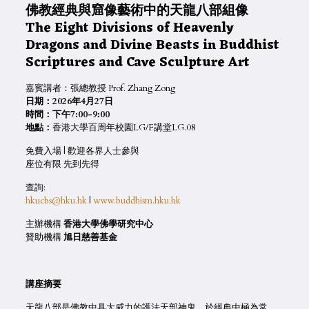
佛教經典與窟像藝術中的天龍八部組像
The Eight Divisions of Heavenly
Dragons and Divine Beasts in Buddhist
Scriptures and Cave Sculpture Art
嘉賓講者：張總教授 Prof. Zhang Zong
日期：2026年4月27日
時間：下午7:00-9:00
地點：
香港大學百周年校園LG/F講堂LG.08
免費入場 | 歡迎各界人士參與
座位有限 先到先得
查詢:
hkucbs@hku.hk
|
www.buddhism.hku.hk
主辦機構
香港大學佛學研究中心
贊助機構
旭日慈善基金
講座摘要
天龍八部是佛教中具大威力的護法天部神鬼，於經典中極為常