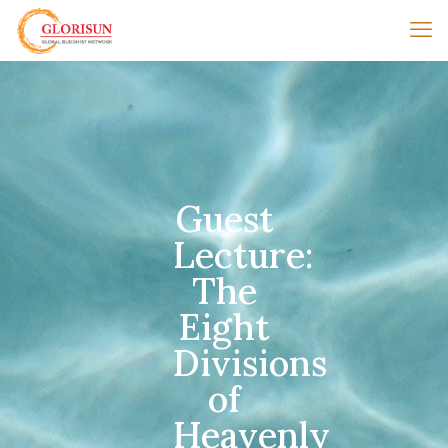
Guest
Lecture:
The
Eight
Divisions
of
Heavenly