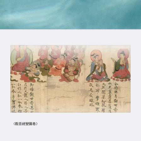
《觀音經變圖卷》