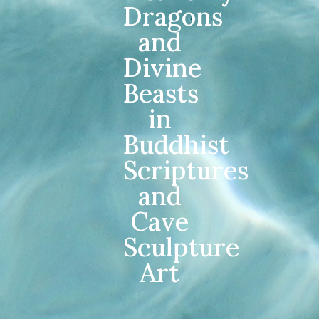
Dragons
and
Divine
Beasts
in
Buddhist
Scriptures
and
Cave
Sculpture
Art