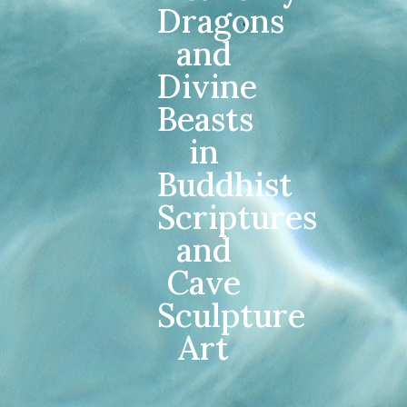
Dragons
and
Divine
Beasts
in
Buddhist
Scriptures
and
Cave
Sculpture
Art