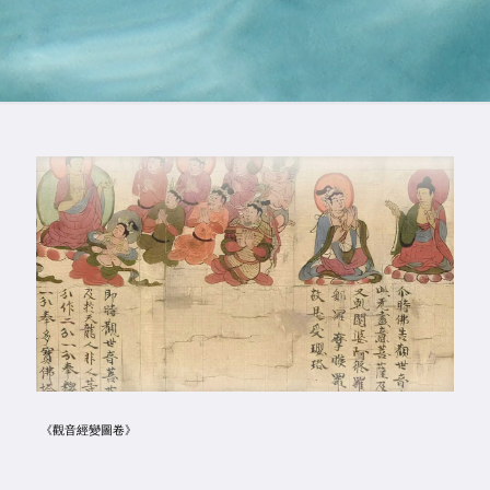
《觀音經變圖卷》