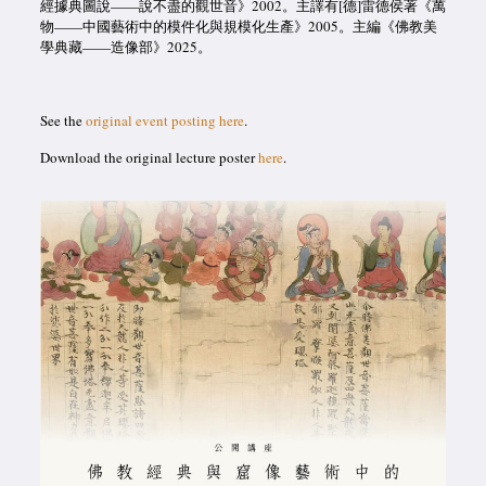
經據典圖說——說不盡的觀世音》2002。主譯有[德]雷德侯著《萬
物——中國藝術中的模件化與規模化生產》2005。主編《佛教美
學典藏——造像部》2025。
See the
original event posting here
.
Download the original lecture poster
here
.