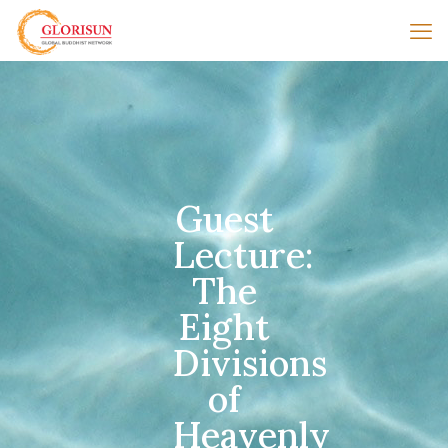
Guest
Lecture:
The
Eight
Divisions
of
Heavenly