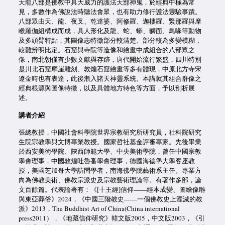
天龍八部是佛教中具大威力的護法天部神鬼，於經典中極為常
見，多數作為佛說法時聽法會眾，也有助力修行護法靈驗事蹟。
八部眾由天、龍、夜叉、乾達婆、阿修羅、迦樓羅、緊那羅與摩
睺羅伽組構成而成，具人形化及龍、蛇、蟒、獅面、鳥喙等動物
及多頭臂特點，其圖像志特徵部分較清楚、部分較為多變模糊，
較難辨明比定。石窟與寺院等造像和繪畫中成組合的八部眾之
像，南北朝僅有少數文獻與存跡，唐代開始流行繁盛，四川特別
是川北石窟摩崖雕刻、敦煌石窟繪畫等多有體現，中原北方寺宋
遼金時也有表達，此後漸入諸天神靈系統。本講就其組合群像之
經典根源與圖像特徵，以及具體地方特色等方面，予以剖析展
述。
講者介紹
張總教授，中國社會科學院世界宗教研究所研究員，社科院研究
生院宗教學與文博專業教授。國家哲社基金評審專家。先後畢業
於西安美術學院、陝西師範大學、中央美術學院，曾任中國宗教
學會理事，中國敦煌吐魯番學會理事，德國海德堡大學客座教
授，美國芝加哥大學訪問學者，南海佛學院藝術系主任。專業方
向為佛教美術、佛教宗派史及宗教藝術理論等。有著作多部，論
文百餘篇。代表論著有：《[十王經]信仰——經本成變、圖繪像雕
與東亞葬俗》2024，《中國三階教史——一個佛教史上湮滅的教
派》2013，The Buddhist Art of China(China international
press2011），《地藏信仰研究》韓文版2005，中文版2003，《引