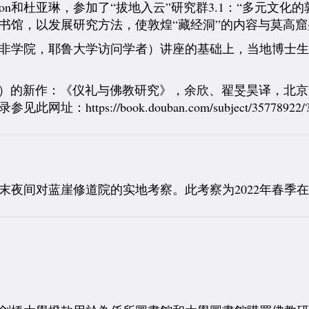
Carlton和杜亚琳，参加了“拔地入云”研究群3.1：“多元文化
书馆，以发展研究方法，使敦煌“藏经洞”的内容与莫高
大学亚非学院，耶鲁大学访问学者）讲座的基础上，当地博士
Teiser）的新作：《仪礼与佛教研究》，余欣、翟旻昊译，北
网址：https://book.douban.com/subject/35778922/?icn=i
日的周末夜间对蓝崖修道院的实地考察。此考察为2022年春