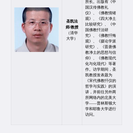
所长。出版有《中
国汉传佛教礼
仪》、《佛教情绪
观》、《四大净土
圣凯法
比较研究》、《中
师/教授
国佛教忏法研
（清华
究》、《佛教忏悔
大学）
观》、《摄论学派
研究》、《晋唐佛
教净土的思想与信
仰》、《佛教现代
化与化现代》等著
作。访学期间，圣
凯教授发表题为
《宋代佛教忏仪的
哲学与实践》的演
讲，并前往另外两
所网络内的北美大
学——普林斯顿大
学和耶鲁大学进行
访问。