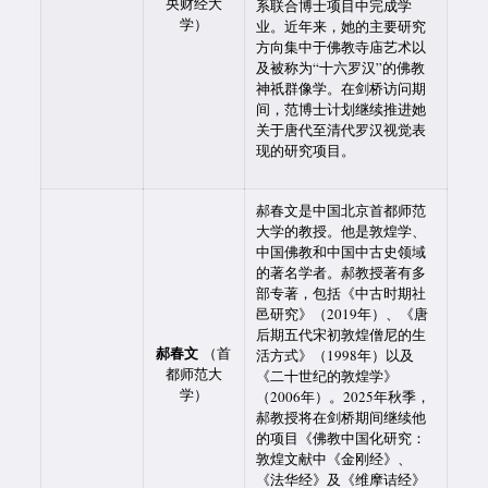
央财经大
系联合博士项目中完成学
学）
业。近年来，她的主要研究
方向集中于佛教寺庙艺术以
及被称为“十六罗汉”的佛教
神祇群像学。在剑桥访问期
间，范博士计划继续推进她
关于唐代至清代罗汉视觉表
现的研究项目。
郝春文是中国北京首都师范
大学的教授。他是敦煌学、
中国佛教和中国中古史领域
的著名学者。郝教授著有多
部专著，包括《中古时期社
邑研究》（2019年）、《唐
后期五代宋初敦煌僧尼的生
郝春文
（首
活方式》（1998年）以及
都师范大
《二十世纪的敦煌学》
学）
（2006年）。2025年秋季，
郝教授将在剑桥期间继续他
的项目《佛教中国化研究：
敦煌文献中《金刚经》、
《法华经》及《维摩诘经》