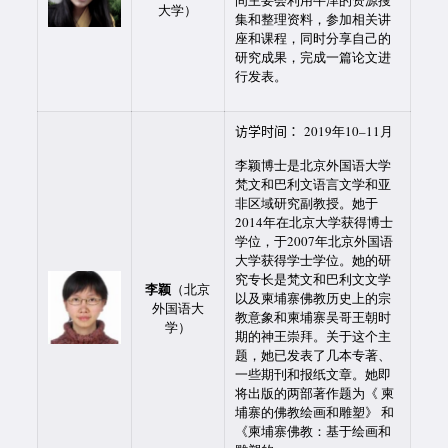
间主要会利用牛津的资源搜
大学）
集和整理资料，参加相关讲
座和课程，同时分享自己的
研究成果，完成一篇论文进
行发表。
访学时间：
2019年10–11月
李颖博士是北京外国语大学
梵文和巴利文语言文学和亚
非区域研究副教授。她于
2014年在北京大学获得博士
学位，于2007年北京外国语
大学获得学士学位。她的研
究专长是梵文和巴利文文学
李颖
（北京
以及柬埔寨佛教历史上的宗
外国语大
教意象和柬埔寨吴哥王朝时
学）
期的神王崇拜。关于这个主
题，她已发表了几本专著、
一些期刊和报纸文章。她即
将出版的两部著作题为《 柬
埔寨的佛教绘画和雕塑》 和
《柬埔寨佛教：基于绘画和