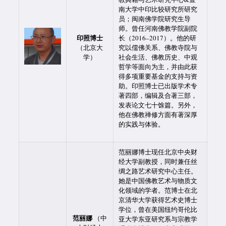
南大学中印比较研究所研究
员；闽南佛学院研究生导
师。曾任河南佛教学院副院
印照博士
长（2016–2017）。他的研
（北京大
究以儒佛关系、佛教寺院与
学）
社会生活、佛教历史、中观
哲学等面向为主，并由此获
得多项重要基金的支持与资
助。印照博士已出版学术专
著四部，编辑及合著三部，
发表论文七十馀篇。另外，
他在佛教禅修方面有著深厚
的实践与体验。
范丽娜博士现任北京中央财
经大学副教授，同时兼任丝
绸之路艺术研究中心主任。
她是中国佛教艺术与物质文
化领域的学者。范博士在北
京清华大学获得艺术史博士
学位，曾在美国纽约哥伦比
范丽娜
（中
亚大学东亚研究系与宗教学