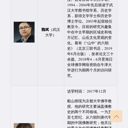
1994 – 2004年先后就读于武
汉大学图书馆学系、历史学
系，获得文学学士和历史学
博士学位。2003年起留校任
教至今。目前的研究兴趣集
魏斌
（武汉
中在中古早期的区域史和地
大学）
方记忆、山岳文化景观的变
化。着有《“山中” 的六朝
史》（北京三联书店，2019
年8月出版），发表论文三十
余篇。2018年4 – 6月受旭日
全球佛学网络资助在牛津大
学进行为期两个月的访问研
究。
访学时间：
2017年12月
船山彻现为京都大学佛学教
授。他的研究主要涵盖佛教
史的两个不同领域。一为五
至七世纪、从六朝到唐代早
期的中国佛教研究；他关注