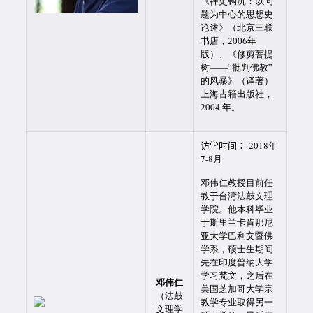
《禅史钩沉：以问
题为中心的思想史
论述》（北京三联
书店，2006年
版）、《修剪菩提
树——“批判佛教”
的风暴》（译著）
上海古籍出版社，
2004 年。
访学时间：
2018年
7-8月
邓伟仁教授目前任
教于台湾法鼓文理
学院。他本科毕业
于斯里兰卡肯那尼
亚大学巴利文暨佛
学系，硕士生期间
先在印度普纳大学
学习梵文，之后在
邓伟仁
美国芝加哥大学宗
（法鼓
教学专业取得另一
文理学