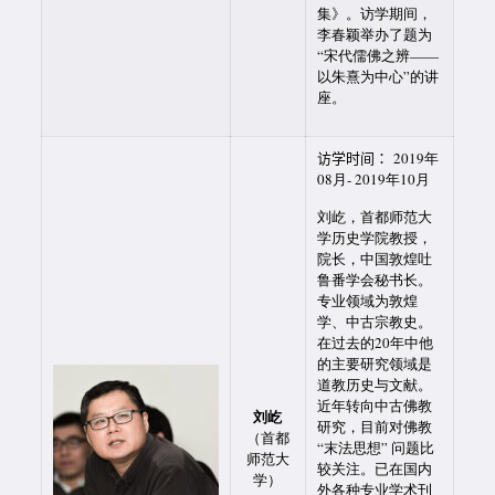
集》。访学期间，
李春颖举办了题为
“宋代儒佛之辨——
以朱熹为中心”的讲
座。
访学时间：
2019年
08月- 2019年10月
刘屹，首都师范大
学历史学院教授，
院长，中国敦煌吐
鲁番学会秘书长。
专业领域为敦煌
学、中古宗教史。
在过去的20年中他
的主要研究领域是
道教历史与文献。
近年转向中古佛教
刘屹
研究，目前对佛教
（首都
“末法思想” 问题比
师范大
较关注。已在国内
学）
外各种专业学术刊