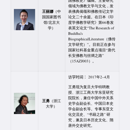
国佛教史》编辑。主要研究
领域为佛教文学与文化，发
王丽娜
（中
表佛典偈颂和佛教传记文学
国国家图书
论文二十余篇。在日本《印
馆/北京大
度学佛教学研究》第66卷发
学）
表英文论文“The Research of
Buddha’s
BiographicalLiterature（佛传
文学研究）”。目前正在参与
国家社科基金重点项目“唐代
长安佛教与丝绸之路”
（15AZJ003）。
访学时间：
2017年2–4月
王勇现为复旦大学特聘教
授、浙江工商大学东亚研究
院院长，兼任中国中外关系
王勇
（浙江
史学会副会长、中国日本史
大学）
学会副会长等。专事东亚文
化交流史、“书籍之路” 研
究，兼及日本历史文化、隋
唐外交史研究。