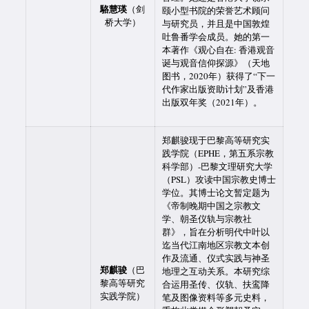
駱慧瑛
（剑
颐小型书院的荣誉艺术顾问
桥大学）
与研究员，并且是中国敦煌
吐鲁番学会成员。她的第一
本著作《观心自在: 香港观音
诞与观音信仰探源》（天地
图书，2020年）获得了“下一
代作家出版资助计划”及香港
出版双年奖（2021年）。
郑麒骏现于巴黎高等研究实
践学院（EPHE，第五系宗教
科学部）-巴黎文理研究大学
（PSL）攻读中国宗教史博士
学位。其博士论文暂定题为
《帝制晚期中国之宗教文
学、朝圣仪轨与宗教社
群》，旨在分析明代中叶以
迄当代江南地区宗教文本创
作及流通、仪式实践与神圣
郑麒骏
（巴
地理之互动关系。本研究综
黎高等研究
合运用圣传、仪轨、扶鸾降
实践学院）
笔及图像资料等多元史料，