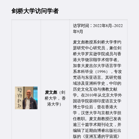
剑桥大学访问学者
访学时间：2022年8月–2022
年9月
麦文彪教授系剑桥大学李约
瑟研究中心研究员，兼任剑
桥大学罗宾逊学院成员与香
港大学饶宗颐学术馆学者。
加拿大麦吉尔大学语言学学
系本科毕业（1996），专攻
梵语与东亚语言。其研究领
域涉及亚洲科学史，中印的
历史文化互动与佛教文献
麦文彪
（剑
学。在2010年从北京大学外
桥大学， 香
国语学院获得印度语言文学
港大学）
博士学位后，曾在香港大
学，汉堡大学与京都大学担
任教职。麦文彪教授已发表
逾三十篇学术期刊论文，并
编辑了近期由博睿出版社出
版的《亚洲互通的宇宙观》