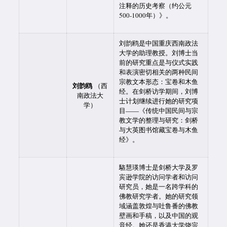
注释的历史考察（约公元
500-1000年）》。
刘韵鸥是中国重庆西南政法
大学的助理教授。刘博士当
前的研究重点是与仪式实践
和表演密切相关的两种民间
宗教文本形态：宝卷和木鱼
刘韵鸥
（西
经。在剑桥访学期间，刘博
南政法大
士计划继续进行她的研究项
学）
目——《传统中国民间与宗
教文学的整理与研究：剑桥
与大英图书馆藏宝卷与木鱼
经》。
駱慧瑛博士是剑桥大学及罗
宾逊学院的访问学者和访问
研究员，她是一名跨学科的
佛教研究学者。她的研究领
域涵盖敦煌与吐鲁番的佛教
壁画和手稿，以及中国的观
音经。她还是香港大学饶宗