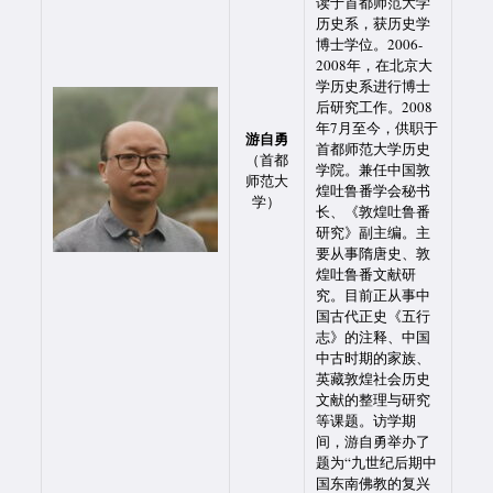
读于首都师范大学
历史系，获历史学
博士学位。2006-
2008年，在北京大
学历史系进行博士
后研究工作。2008
年7月至今，供职于
游自勇
首都师范大学历史
（首都
学院。兼任中国敦
师范大
煌吐鲁番学会秘书
学）
长、《敦煌吐鲁番
研究》副主编。主
要从事隋唐史、敦
煌吐鲁番文献研
究。目前正从事中
国古代正史《五行
志》的注释、中国
中古时期的家族、
英藏敦煌社会历史
文献的整理与研究
等课题。访学期
间，游自勇举办了
题为“九世纪后期中
国东南佛教的复兴