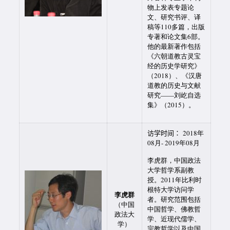
物上发表专题论
文、研究书评、译
稿等110多篇，出版
专著和论文集6部。
他的最新著作包括
《六朝道教古灵宝
经的历史学研究》
（2018）、《汉唐
道教的历史与文献
研究——刘屹自选
集》（2015）。
访学时间：
2018年
08月- 2019年08月
李虎群，中国政法
大学哲学系副教
授。2011年比利时
根特大学访问学
李虎群
者。研究范围包括
（中国
中国哲学、佛教哲
政法大
学、近现代儒学、
学）
宗教哲学以及中国