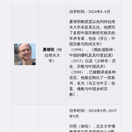
访学时间：2024年8–9月
夏维明教授是以色列特拉维
夫大学东亚系主任。他撰写
了多部中国宗教研究相关的
学术专著，包括《济公：中
国宗教与民间文学》
夏维明
（特
（1998）， 《俄狄浦斯神：
拉维夫大
中国的哪吒及其印度起源》
学）
（2015）以及《少林寺：历
史、宗教与中国武术》
（2008），已被翻译成多种
语言。他最近刚出了一部新
书，名为《马王与牛王：役
畜、佛教与中国乡村宗
教》。
访学时间：2024年9月–2025
年9月
印照（体恒），北京大学佛
教典籍与艺术研究中心&暨