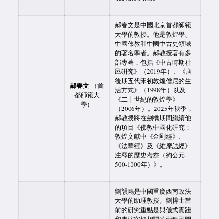
郝春文是中國北京首都師範
大學的教授。他是敦煌學、
中國佛教和中國中古史領域
的著名學者。郝教授著有多
部專著，包括《中古時期社
邑硏究》（2019年）、《唐
後期五代宋初敦煌僧尼的生
郝春文
（首
活方式》（1998年）以及
都師範大
《二十世紀的敦煌學》
學）
（2006年）。2025年秋季，
郝教授將在劍橋期間繼續他
的項目《佛教中國化硏究：
敦煌文獻中《金剛經》、
《法華經》及《維摩詰經》
注釋的歷史考察（約公元
500-1000年）》。
劉韻鷗是中國重慶西南政法
大學的助理教授。劉博士當
前的硏究重點是與儀式實踐