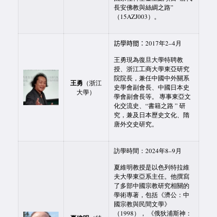
長安佛教與絲綢之路”
（15AZJ003）。
訪學時間：
2017年2–4月
王勇現為復旦大學特聘教
授、浙江工商大學東亞研究
院院長，兼任中國中外關系
王勇
（浙江
史學會副會長、中國日本史
大學）
學會副會長等。 專事東亞文
化交流史、“書籍之路 ” 研
究，兼及日本歷史文化、隋
唐外交史研究。
訪學時間：2024
年
8
–
9
月
夏維明教授是以色列特拉維
夫大學東亞系主任。他撰寫
了多部中國宗教研究相關的
學術專著，包括《濟公：中
國宗教與民間文學》
（
1998
）， 《俄狄浦斯神：