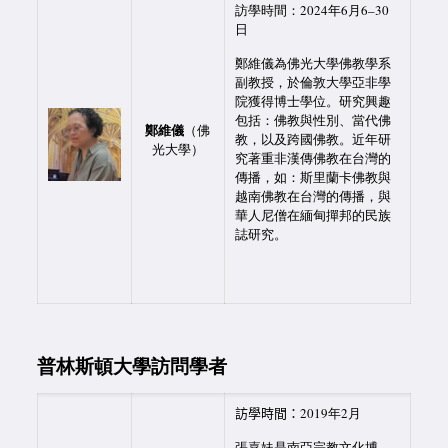
訪學時間：2024
年
6
月
6
–
30
日
鄭維儀為佛光大學佛教學系
副教授，於倫敦大學亞非學
院獲得博士學位。研究興趣
包括：佛教與性別、當代佛
鄭維儀
（佛
教，以及跨國佛教。近年研
光大學）
究著重非漢傳佛教在台灣的
傳播，如：斯里蘭卡佛教與
越南佛教在台灣的傳播，與
華人尼僧在緬甸撣邦的民族
誌研究。
普林斯頓大學訪問學者
訪學時間：
2019年2月
張嘉妹是南亞宗教文化博