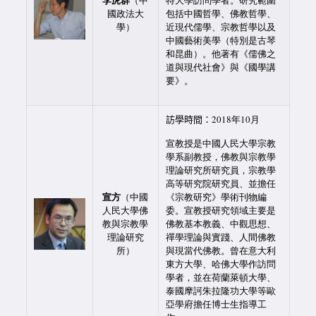
（中
特大學訪問學者。研究範圍
國政法大
包括中國哲學、佛教哲學、
學）
近現代儒學、宗教哲學以及
中國藝術美學（特別是古琴
和昆曲）。他著有《儒佛之
道與現代社會》與《國學講
要》。
訪學時間：
2018年10月
宣教授是中國人民大學宗教
學系副教授，佛教與宗教學
理論研究所研究員，宗教學
高等研究院研究員、並擔任
宣方
（中國
《宗教研究》學術刊物編
人民大學佛
委。宣教授研究領域主要是
教與宗教學
佛教基本教義、中觀思想、
理論研究
禪學理論與實踐、人間佛教
所）
與現當代佛教。曾在意大利
東方大學、哈佛大學作訪問
學者，並在荷蘭萊頓大學、
泰國摩訶朱拉隆功大學等歐
亞學府擔任博士生指導工