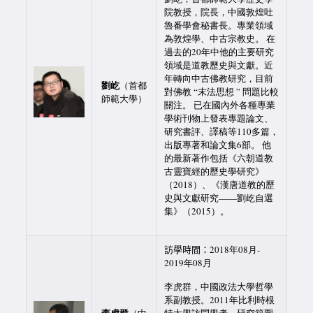
院教授，院長，中國敦煌吐
魯番學會秘書長。專業領域
為敦煌學、中古宗教史。 在
過去的20年中他的主要研究
領域是道教歷史與文獻。近
年轉向中古佛教研究，目前
劉屹
（首都
對佛教 “末法思想 ” 問題比較
師範大學）
關注。 已在國內外各種專業
學術刊物上發表專題論文、
研究書評、譯稿等110多篇，
出版專著和論文集6部。 他
的最新著作包括《六朝道教
古靈寶經的歷史學研究》
（2018）、《漢唐道教的歷
史與文獻研究——劉屹自選
集》（2015）。
訪學時間：
2018年08月-
2019年08月
李虎群，中國政法大學哲學
系副教授。2011年比利時根
李虎群