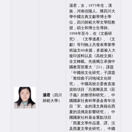
湯君，女，1973年生，漢
族，河南信陽人。獲四川大
學中國古典文獻學博士學
位，四川師範大學文學院教
授，碩士和博士生導師。
1998年至今，在《文藝研
究》、《文學遺產》、《文
獻》等刊物上共發表專業學
術論文60余篇，多篇被人大
復印資料以及《高校文摘》
全文轉載。先後獨立承擔中
國教育部重大「211」課題
「中國俗文化研究」子課題
「敦煌曲子詞地域文化研
究」、中國高校古委會直接
資助項目「呂惠卿及其《莊
湯君
（四川
子義》的整理和研究」、中
師範大學）
國國家社會科學基金青年項
目「宋、金的漢文典籍在西
夏的流傳及影響研究」、中
國國家社科基金重點項目
「西夏文學作品選、譯、注
及西夏文學史研究」、中國