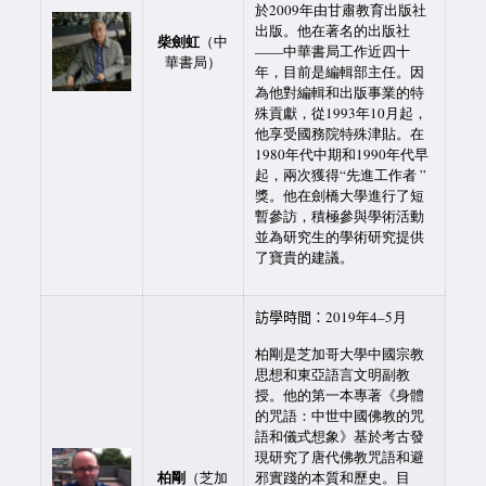
於2009年由甘肅教育出版社
出版。他在著名的出版社
柴劍虹
（中
——中華書局工作近四十
華書局）
年，目前是編輯部主任。因
為他對編輯和出版事業的特
殊貢獻，從1993年10月起，
他享受國務院特殊津貼。在
1980年代中期和1990年代早
起，兩次獲得“先進工作者 ”
獎。他在劍橋大學進行了短
暫參訪，積極參與學術活動
並為研究生的學術研究提供
了寶貴的建議。
訪學時間：
2019年4–5月
柏剛是芝加哥大學中國宗教
思想和東亞語言文明副教
授。他的第一本專著《身體
的咒語：中世中國佛教的咒
語和儀式想象》基於考古發
現研究了唐代佛教咒語和避
柏剛
（芝加
邪實踐的本質和歷史。目