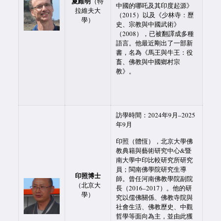
夏維明
（特
中國的哪吒及其印度起源》
拉維夫大
（
2015
）以及《少林寺：歷
學）
史、宗教與中國武術》
（
2008
），已被翻譯成多種
語言。他最近剛出了一部新
書，名為《馬王與牛王：役
畜、佛教與中國鄉村宗
教》。
訪學時間：2024
年
9
月–
2025
年
9
月
印照（體恆），北京大學佛
教典籍與藝術研究中心&暨
南大學中印比較研究所研究
員；閩南佛學院研究生導
印照博士
師。曾任河南佛教學院副院
（北京大
長（
2016–2017
）。他的研
學）
究以儒佛關係、佛教寺院與
社會生活、佛教歷史、中觀
哲學等面向為主，並由此獲