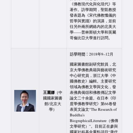
《佛教現代化與化現代》等
著作。訪學期間，聖凱教授
發表題為《宋代佛教懺儀的
哲學與實踐》的演講，並前
往另外兩所網絡內的北美大
學——普林斯頓大學和英屬
哥倫比亞大學進行訪問。
訪學時間：
2018年9–12月
國家圖書館副研究館員，北
京大學佛教典籍與藝術研究
中心研究員，浙江大學《中
國佛教史》編輯。主要研究
領域為佛教文學與文化，發
王麗娜
（中
表佛典偈頌和佛教傳記文學
國國家圖書
論文二十余篇。在日本《印
館/北京大
度學佛教學研究》第66卷發
學）
表英文論文“The Research of
Buddha’s
BiographicalLiterature（佛傳
文學研究）”。目前正在參與
國家社科基金重點項目“唐代