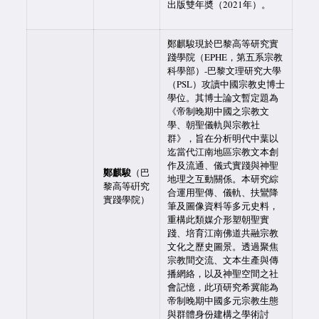
出版雙年奬（2021年）。
鄭麒駿現於巴黎高等研究實
踐學院（EPHE，第五系宗教
科學部）-巴黎文理研究大學
（PSL）攻讀中國宗教史博士
學位。其博士論文暫定題為
《帝制晚期中國之宗教文
學、朝聖儀軌與宗教社
群》，旨在分析明代中葉以
迄當代江南地區宗教文本創
作及流通、儀式實踐與神聖
鄭麒駿
（巴
地理之互動關係。本研究綜
黎高等硏究
合運用聖傳、儀軌、扶鸞降
實踐學院）
筆及圖像資料等多元史料，
重構此類媒介形塑朝聖實
踐、培育江南佛道共融宗教
文化之歷史圖景。透過聚焦
宗教間交流、文本生產與傳
播網絡，以及神聖空間之社
會記憶，此項研究希冀能為
帝制晚期中國多元宗教生態
與群體身份建構之學術討