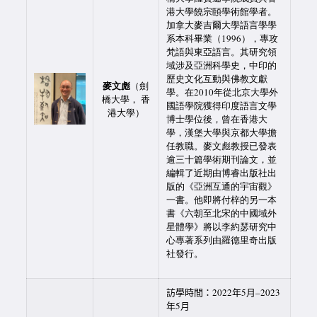
港大學饒宗頤學術館學者。
加拿大麥吉爾大學語言學學
系本科畢業（1996），專攻
梵語與東亞語言。其研究領
域涉及亞洲科學史，中印的
歷史文化互動與佛教文獻
麥文彪
（劍
學。在2010年從北京大學外
橋大學， 香
國語學院獲得印度語言文學
港大學）
博士學位後，曾在香港大
學，漢堡大學與京都大學擔
任教職。麥文彪教授已發表
逾三十篇學術期刊論文，並
編輯了近期由博睿出版社出
版的《亞洲互通的宇宙觀》
一書。他即將付梓的另一本
書《六朝至北宋的中國域外
星體學》將以李約瑟研究中
心專著系列由羅德里奇出版
社發行。
訪學時間：2022年5月–2023
年5月