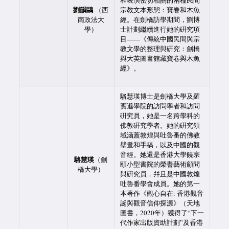
和表演密切相關的兩種民間
劉韻鷗
（西
宗教文本形態：寶卷和木魚
南政法大
經。在劍橋訪學期間，劉博
學）
士計劃繼續進行她的硏究項
目——《傳統中國民間與宗
教文學的整理與硏究：劍橋
與大英圖書館藏寶卷與木魚
經》。
駱慧瑛博士是劍橋大學及羅
賓遜學院的訪問學者和訪問
硏究員，她是一名跨學科的
佛教硏究學者。她的硏究領
域涵蓋敦煌與吐魯番的佛教
壁畫和手稿，以及中國的觀
音經。她還是香港大學饒宗
駱慧瑛
（劍
頤小型書院的榮譽藝術顧問
橋大學）
與硏究員，幷且是中國敦煌
吐魯番學會成員。她的第一
本著作《觀心自在: 香港觀音
誕與觀音信仰探源》（天地
圖書，2020年）獲得了“下一
代作家出版資助計劃”及香港