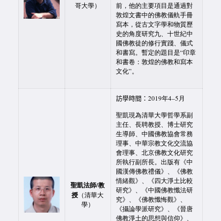
哥大學）
前，他的主要項目是通過對
敦煌文書中的佛教儀軌手冊
寫本，從古文字學和物質歷
史的角度研究九、十世紀中
國佛教徒的修行實踐、儀式
和書寫。暫定的題目是“印章
和書卷：敦煌的佛教和寫本
文化”。
訪學時間：
2019年4–5月
聖凱現為清華大學哲學系副
主任、長聘教授、博士研究
生導師、中國佛教協會常務
理事、中華宗教文化交流協
會理事、北京佛教文化研究
所執行副所長。出版有《中
國漢傳佛教禮儀》、《佛教
情緒觀》、《四大淨土比較
聖凱法師/教
研究》、《中國佛教懺法研
授
（清華大
究》、《佛教懺悔觀》、
學）
《攝論學派研究》、《晉唐
佛教淨土的思想與信仰》、