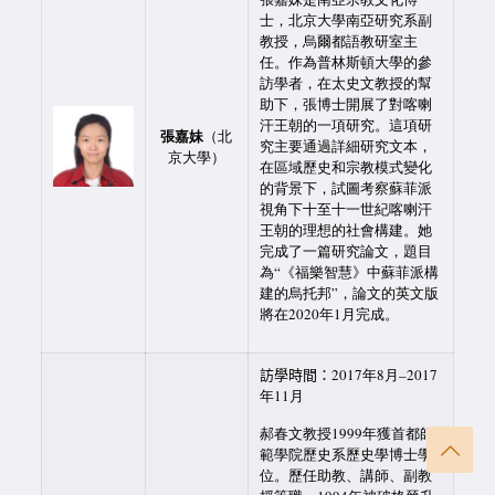
士，北京大學南亞研究系副
教授，烏爾都語教研室主
任。作為普林斯頓大學的參
訪學者，在太史文教授的幫
助下，張博士開展了對喀喇
汗王朝的一項研究。這項研
張嘉妹
（北
究主要通過詳細研究文本，
京大學）
在區域歷史和宗教模式變化
的背景下，試圖考察蘇菲派
視角下十至十一世紀喀喇汗
王朝的理想的社會構建。她
完成了一篇研究論文，題目
為“《福樂智慧》中蘇菲派構
建的烏托邦”，論文的英文版
將在2020年1月完成。
訪學時間：
2017年8月–2017
年11月
郝春文教授1999年獲首都師
範學院歷史系歷史學博士學
位。歷任助教、講師、副教