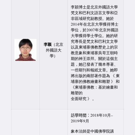
李穎博士是北京外國語大學
梵文和巴利文語言文學和亞
非區域研究副教授。她於
2014年在北京大學獲得博士
學位，於2007年北京外國語
大學獲得學士學位。她的研
究專長是梵文和巴利文文學
李颖
（北京
以及柬埔寨佛教歷史上的宗
外國語大
教意象和柬埔寨吳哥王朝時
學）
期的神王崇拜。關於這個主
題，她已發表了幾本專著、
一些期刊和報紙文章。她即
將出版的兩部著作題為 《 柬
埔寨的佛教繪畫和雕塑 》 和
《柬埔寨佛教：基於繪畫和
雕塑的
全面研究 》 。
訪學時間：
2018年10月–
2019年9月
象本法師是中國佛學院講