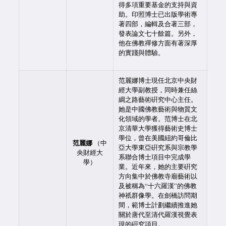
得多項重要基金的支持與資
助。印照博士已出版學術專
著四部，編輯及合著三部，
發表論文七十餘篇。另外，
他在佛教禪修方面有著深厚
的實踐與體驗。
范麗娜博士現任北京中央財
經大學副教授，同時兼任絲
綢之路藝術硏究中心主任。
她是中國佛教藝術與物質文
化領域的學者。范博士在北
京清華大學獲得藝術史博士
學位，曾在美國紐約哥倫比
范麗娜
（中
亞大學東亞硏究系與宗教學
央財經大
系聯合博士項目中完成學
學）
業。近年來，她的主要硏究
方向集中於佛教寺廟藝術以
及被稱為“十六羅漢”的佛教
神祇群像學。在劍橋訪問期
間，範博士計劃繼續推進她
關於唐代至清代羅漢視覺表
現的硏究項目。