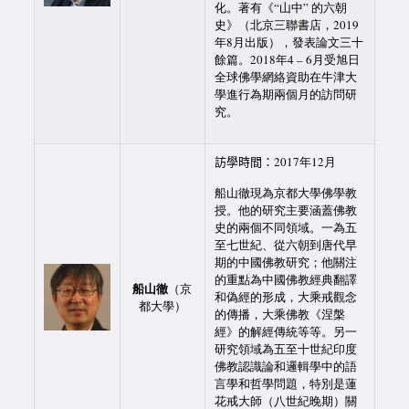
化。著有《“山中” 的六朝
史》（北京三聯書店，2019
年8月出版），發表論文三十
餘篇。2018年4 – 6月受旭日
全球佛學網絡資助在牛津大
學進行為期兩個月的訪問研
究。
訪學時間：
2017年12月
船山徹現為京都大學佛學教
授。他的研究主要涵蓋佛教
史的兩個不同領域。一為五
至七世紀、從六朝到唐代早
期的中國佛教研究；他關注
的重點為中國佛教經典翻譯
船山徹
（京
和偽經的形成，大乘戒觀念
都大學）
的傳播，大乘佛教《涅槃
經》的解經傳統等等。另一
研究領域為五至十世紀印度
佛教認識論和邏輯學中的語
言學和哲學問題，特別是蓮
花戒大師（八世紀晚期）關