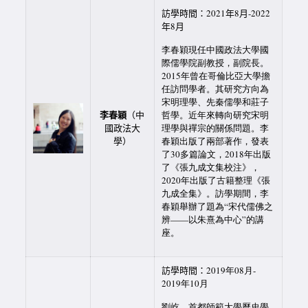
訪學時間：2021年8月-2022
年8月
李春穎現任中國政法大學國
際儒學院副教授，副院長。
2015年曾在哥倫比亞大學擔
任訪問學者。其研究方向為
宋明理學、先秦儒學和莊子
李春穎
（中
哲學。近年來轉向研究宋明
國政法大
理學與禪宗的關係問題。李
學）
春穎出版了兩部著作，發表
了30多篇論文，2018年出版
了《張九成文集校注》，
2020年出版了古籍整理《張
九成全集》。訪學期間，李
春穎舉辦了題為“宋代儒佛之
辨——以朱熹為中心”的講
座。
訪學時間：
2019年08月-
2019年10月
劉屹，首都師範大學歷史學