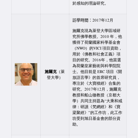
於感知的理論研究。
訪學時間：
2017年12月
施爾克現為萊登大學區域研
究所佛學教授。2010 年，他
獲得了荷蘭國家科學基金會
（NWO）的VICI 項目資助，
用於《佛教和社會正義》項
目的研究。2016年，他當選
為荷蘭皇家藝術與科學院院
施爾克
（萊
士。他目前是 ERC 項目《開
登大學）
放語言學》的首席研究員，
專注於《大寶積經》合集的
研究。2017年12月，施爾克
教授和船山徹教授（京都大
學）共同主持題為“大乘和戒
律：研讀《梵網經》和《寶
梁聚經》”的工作坊，此工作
坊受到旭日基金會的部分資
助。