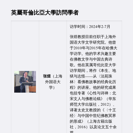
英屬哥倫比亞大學訪問學者
访学时间：2024年2-7月
张煜教授目前任职于上海外
国语大学文学研究院。他曾
于2010年与2015年在哈佛大
学访学。他的学术兴趣主要
在佛教文学与中国古典诗
歌。他在英属哥伦比亚大学
访学期间，将作《本生、地
张煜
（上海
狱与志怪——从〈法苑珠
外国语大
林〉看佛教故事的经典化历
学）
程》的讲座。他的研究成果
包括专著《心性与诗禅：北
宋文人与佛教论稿》（华东
师范大学出版社，2012）、
译著太史文教授的《〈十王
经〉与中国中世纪佛教冥界
的形成》（上海古籍出版
社，2016）以及论文五十余
篇。