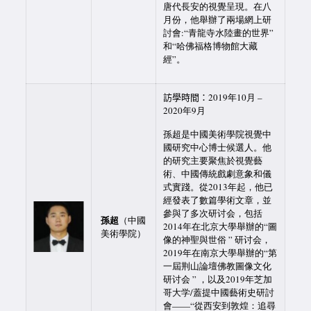
唐代長安的視覺呈現。在八
月份，他舉辦了兩場網上研
討會:“青龍寺水陸畫的世界”
和“哈佛福格博物館大藏
經”。
訪學時間：
2019年10月 –
2020年9月
孫超是中國美術學院視覺中
國研究中心博士候選人。他
的研究主要聚焦於視覺藝
術、中國傳統戲劇意象和儀
式實踐。從2013年起，他已
經發表了數篇學術文章，並
參與了多次研讨会，包括
孫超
（中國
2014年在北京大學舉辦的“圖
美術學院）
像的神聖與世俗 ” 研讨会，
2019年在南京大學舉辦的“第
一屆荆山論壇佛教圖像文化
研讨会 ” ，以及2019年芝加
哥大学/蓋提中國藝術史研討
會——“從西安到敦煌：追尋