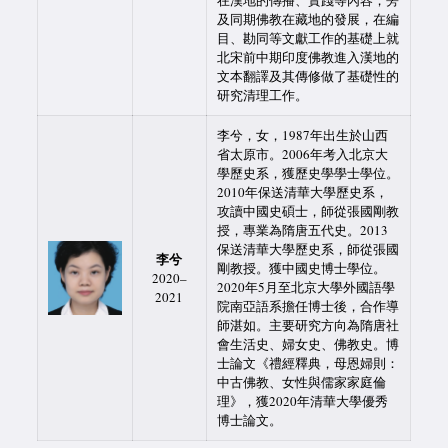
在漢地的傳播、實踐等內容，旁
及同期佛教在藏地的發展，在編
目、勘同等文獻工作的基礎上就
北宋前中期印度佛教進入漢地的
文本翻譯及其傳修做了基礎性的
研究清理工作。
李兮，女，1987年出生於山西
省太原市。2006年考入北京大
學歷史系，獲歷史學學士學位。
2010年保送清華大學歷史系，
攻讀中國史碩士，師從張國剛教
授，專業為隋唐五代史。2013
保送清華大學歷史系，師從張國
李兮
剛教授。獲中國史博士學位。
2020–
2020年5月至北京大學外國語學
2021
院南亞語系擔任博士後，合作導
師湛如。主要研究方向為隋唐社
會生活史、婦女史、佛教史。博
士論文《禮經釋典，母恩婦則：
中古佛教、女性與儒家家庭倫
理》，獲2020年清華大學優秀
博士論文。