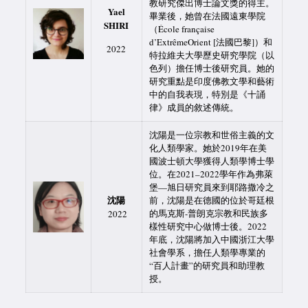
教研究傑出博士論文獎的得主。
Yael
畢業後，她曾在法國遠東學院
SHIRI
（École française
d’ExtrêmeOrient [法國巴黎]）和
2022
特拉維夫大學歷史研究學院（以
色列）擔任博士後研究員。她的
研究重點是印度佛教文學和藝術
中的自我表現，特別是《十誦
律》成員的敘述傳統。
沈陽是一位宗教和世俗主義的文
化人類學家。她於2019年在美
國波士頓大學獲得人類學博士學
位。在2021–2022學年作為弗萊
堡—旭日研究員來到耶路撒冷之
沈陽
前，沈陽是在德國的位於哥廷根
的馬克斯-普朗克宗教和民族多
2022
樣性研究中心做博士後。2022
年底，沈陽將加入中國浙江大學
社會學系，擔任人類學專業的
“百人計畫”的研究員和助理教
授。