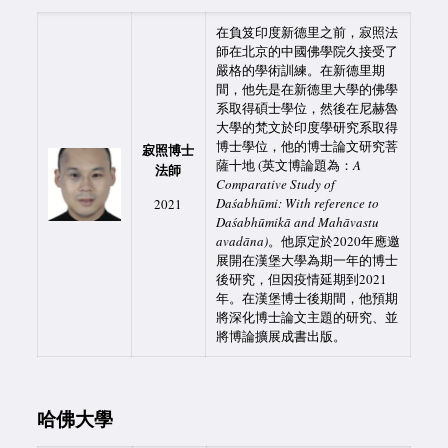
在負笈印度新德里之前，寂照法
師在北京的中國佛學院久接受了
嚴格的學術訓練。在新德里期
間，他先是在新德里大學的佛學
系取得碩士學位，然後在尼赫魯
大學的梵文於印度學研究系取得
博士學位，他的博士論文研究菩
寂照博士
薩十地 (英文博論題為：
A
法師
Comparative Study of
Daśabhūmi:
With reference to
2021
Daśabhūmikā and
Mahāvastu
avadāna)
。他原定於2020年應邀
展開在漢堡大學為期一年的博士
後研究，但因疫情延期到2021
年。在漢堡博士後期間，他預期
將深化博士論文主題的研究、並
將博論擴展成書出版。
哈佛大學