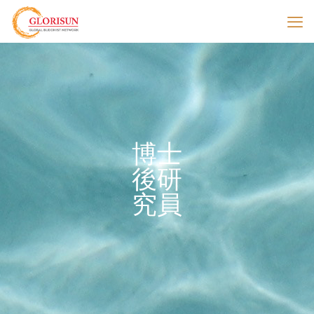
博士
後研
究員