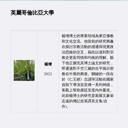
英屬哥倫比亞大學
楊增博士的專業領域為東亞佛教
和文化交流。他當前的研究興趣
在探討宗教活動的感通與現實政
治思維的交互，藉此以達到對宗
教史更富同情和均衡的理解。眼
下他正擴充其博士論文的研究，
楊增
即通過對不空三藏的生平揭示密
2022
教在中唐的興衰。關鍵的一段在
於《仁王經》念誦等活動在國家
資助下導演並宣傳一系列神蹟，
客觀上幫助唐廷安度內外憂患。
此前楊博士的研究是新羅文豪崔
志遠的傳記並英譯其文集(合
作)。