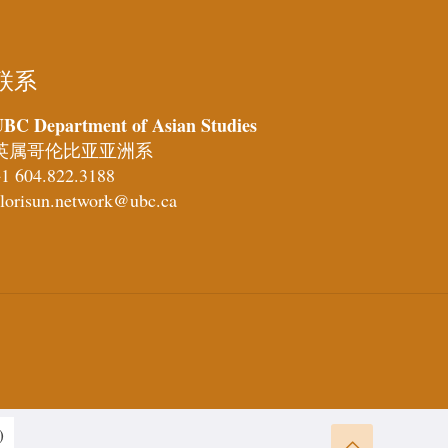
联系
BC Department of Asian Studies
英属哥伦比亚亚洲系
1 604.822.3188
lorisun.network@ubc.ca
)