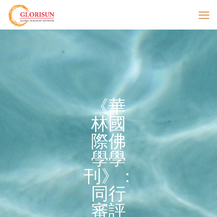
《華
林國
際佛
學學
刊》：
同行
審評