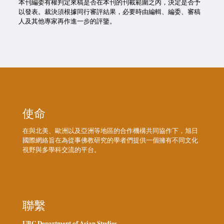
本刊編委有權判定來稿是否在本刊的刊載範圍之內，決定是否予
以發表。裁決須根據同行審評結果，必要時由編輯、編委、審稿
人及其他專家再作進一步的評鑒。
使命
在與北美、歐洲以及亞洲等地區的合作機構共同協作下，旭日
國際網絡旨在為從事佛教研究的學者們提供一個擁有不同文化
視野與多學科交流的平台。
聯繫
UBC Department of Asian Studies