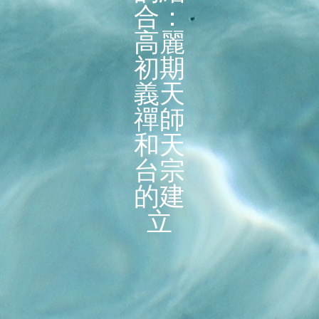
合：
高麗
初期
義天
禪師
和天
台宗
的建
立