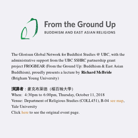
The Glorisun Global Network for Buddhist Studies @ UBC, with the
administrative support from the UBC SSHRC partnership grant
project FROGBEAR (From the Ground Up: Buddhism & East Asian
Richard McBride
Buddhism), proudly presents a lecture by
(Brigham Young University)
演講者
：麥克布萊德（楊百翰大學）
When:
4:30pm
to
6:00pm,
Thursday, October 11, 2018
Venue:
Department of Religious Studies (COLL451), B-04
see map
,
Yale University
Click
here
to see the original event page.