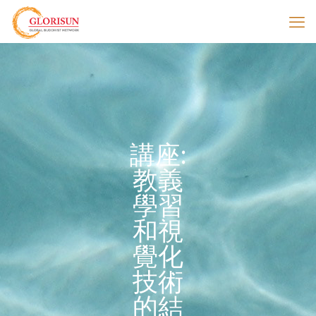
講座:
教義
學習
和視
覺化
技術
的結