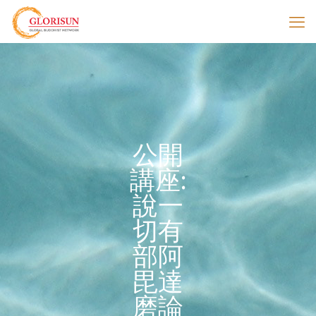
公開
講座:
說一
切有
部阿
毘達
磨論