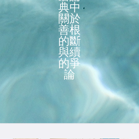
典中
關於
善根
的斷
與續
的爭
論