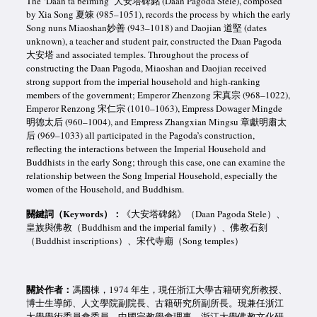
The ‘Daan ta beiming’ 大安塔碑銘 (Daan Pagoda Stele), composed
by Xia Song 夏竦 (985–1051), records the process by which the early
Song nuns Miaoshan妙善 (943–1018) and Daojian 道堅 (dates
unknown), a teacher and student pair, constructed the Daan Pagoda
大安塔 and associated temples. Throughout the process of
constructing the Daan Pagoda, Miaoshan and Daojian received
strong support from the imperial household and high-ranking
members of the government; Emperor Zhenzong 宋真宗 (968–1022),
Emperor Renzong 宋仁宗 (1010–1063), Empress Dowager Mingde
明德太后 (960–1004), and Empress Zhangxian Mingsu 章獻明肅太
后 (969–1033) all participated in the Pagoda’s construction,
reflecting the interactions between the Imperial Household and
Buddhists in the early Song; through this case, one can examine the
relationship between the Song Imperial Household, especially the
women of the Household, and Buddhism.
關鍵詞（
Keywords
）：
《大安塔碑銘》（Daan Pagoda Stele）、
皇族與佛教（Buddhism and the imperial family）、佛教石刻
（Buddhist inscriptions）、宋代寺廟（Song temples）
關於作者：
馮國棟，1974 年生，現任浙江大學古籍研究所教授、
博士生導師、人文學院副院長、古籍研究所副所長。現兼任浙江
大學學術委員會委員、中國宗教學會理事、浙江大學佛教文化研