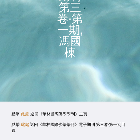
第三
卷‧第
一期,
馮國
棟
點擊
此處
返回《華林國際佛學學刊》主頁
點擊
此處
返回《華林國際佛學學刊》電子期刊 第三卷‧第一期目
錄