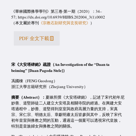
《華林國際佛學學刊》第三卷‧第一期（2020）：34–
57; https://dx.doi.org/10.6939/HIJBS.202004_3(1).0002
（本文屬於專刊
《宗教石刻研究與玄奘研究》
）
PDF 全文下載
宋《大安塔碑銘》疏證
（
An Investigation of the
“Daan ta
beiming”
[Daan Pagoda Stele]
）
馮國棟（FENG Guodong）
浙江大學古籍研究所（Zhejiang University）
摘要（Abstract）：
夏竦所撰《大安塔碑銘》，記述了宋代初年尼
妙善、道堅師徒二人建立大安塔及相關寺院的經過。在興建大安
塔過程中，妙善、道堅得到皇室與政府高層力量的支持，宋真
宗、宋仁宗、明德太后、章獻明肅太后皆參與其中，反映了宋代
初年皇室與佛教之間的互動，通過這一個案可以透視宋代皇族，
特別是皇族婦女與佛教之間的關係。