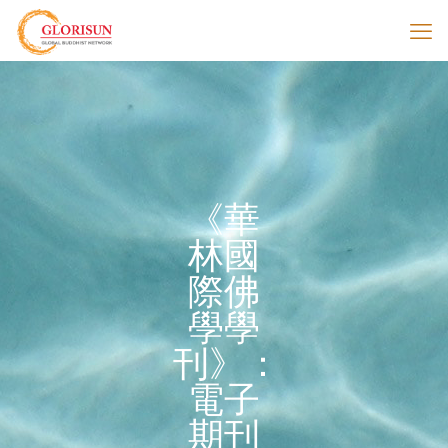
《華
林國
際佛
學學
刊》：
電子
期刊