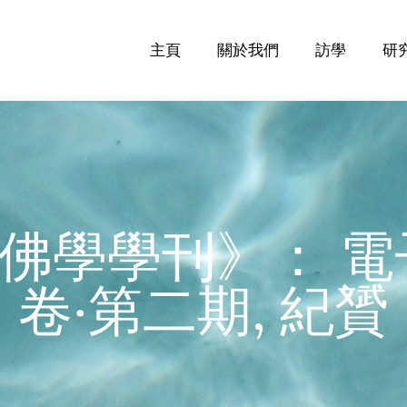
主頁
關於我們
訪學
研
佛學學刊》： 電
卷‧第二期, 紀贇