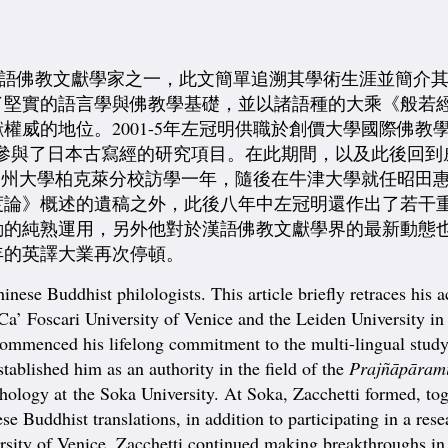
）
語佛教文獻學家之一，此文簡單追溯其學術生涯並簡介
了堅實的語言學與佛教學基礎，並以諸語種的大乘《般若
的地位。2001-5年左冠明供職於創價大學國際佛教學高等
究團隊，並參與了日本古寫經的研究項目。在此期間，以及此後
美國加州大學柏克萊分校訪學一年，隨後在牛津大學就任昭
度論》概述的遺稿之外，此後八年中左冠明還作出了若干
勘的純熟運用，另外他對於漢語佛教文獻學界的最新動態
年的英譯大業再次停頓。
nese Buddhist philologists. This article briefly retraces his 
 Ca’ Foscari University of Venice and the Leiden University in
commenced his lifelong commitment to the multi-lingual stud
blished him as an authority in the field of the
Prajñāpāram
ddhology at the Soka University. At Soka, Zacchetti formed
se Buddhist translations, in addition to participating in a res
versity of Venice, Zacchetti continued making breakthroughs