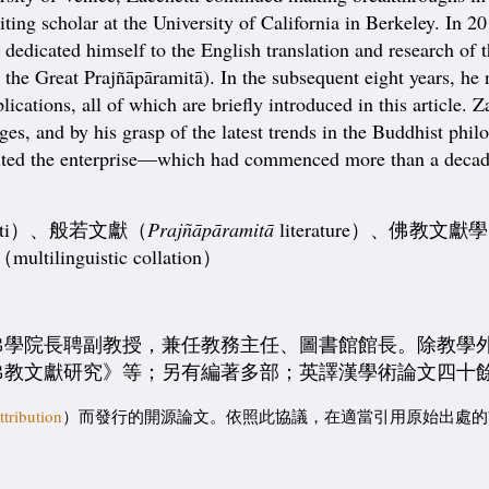
ting scholar at the University of California in Berkeley. In
 dedicated himself to the English translation and research of 
n the Great Prajñāpāramitā). In the subsequent eight years, he
ations, all of which are briefly introduced in this article. Z
es, and by his grasp of the latest trends in the Buddhist philo
lted the enterprise—which had commenced more than a decade
hetti）、般若文獻（
Prajñāpāramitā
literature）、佛教文獻學
tilinguistic collation）
佛學院長聘副教授，兼任教務主任、圖書館館長。除教學
佛教文獻研究》等；另有編著多部；英譯漢學術論文四十
tribution
）而發行的開源論文。依照此協議，在適當引用原始出處的