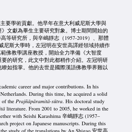
其主要學術貢獻。他早年在意大利威尼斯大學與
經》文獻為畢生主要研究對象。博士期間開始的
研究所，與辛嶋靜志（1957-2019）、那體
回到威尼斯大學時，左冠明在安世高譯經領域持續作
田惠範佛教學講座教授，開始全力準備《大智度
重要的研究，此文中對此都稍作介紹。左冠明研
也瞭如指掌。他的去世是國際漢語佛教學界難以
academic career and major contributions. In his
 Netherlands. During this time, he acquired a solid
y of the
Prajñāpāramitā-sūtra
. His doctoral study
itā
literature. From 2001 to 2005, he worked in the
, together with Seishi Karashima 辛嶋靜志 (1957–
earch project on Japanese manuscripts. During this
 in the study of the translations by An Shigao 安世高