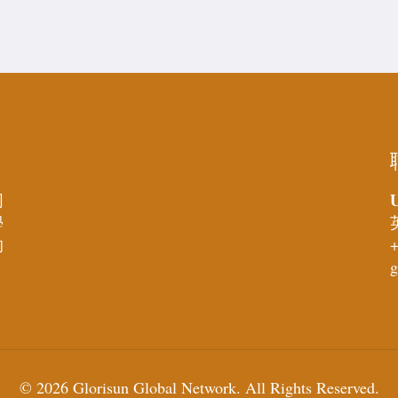
U
同
學
的
+
g
© 2026 Glorisun Global Network. All Rights Reserved.