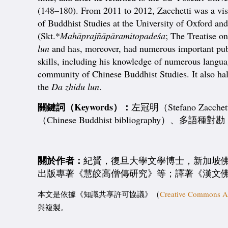
(148–180). From 2011 to 2012, Zacchetti was a visi
of Buddhist Studies at the University of Oxford and
(Skt.*
Mahāprajñāpāramitopadeśa
; The Treatise o
lun
and has, moreover, had numerous important public
skills, including his knowledge of numerous languag
community of Chinese Buddhist Studies. It also ha
the
Da zhidu lun
.
關鍵詞（
Keywords
）：
左冠明（Stefano Zacc
（Chinese Buddhist bibliography）、多語種對勘（mul
關於作者：
紀贇，復旦大學文學博士，新加坡
出版專著《慧皎高僧傳研究》等；譯著《漢文
本文是依據《知識共享許可協議》（
Creative Commons At
與複製。