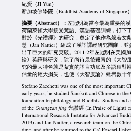
紀贇（JI Yun）
新加坡佛學院（Buddhist Academy of Singapore
摘要
（Abstract）：
左冠明為當今最為重要的漢
荷蘭萊頓大學接受梵語、漢語基礎訓練，打下
對於《光讚經》的研究，奠定了他作為般若文獻權威
慧（Jan Nattier）組成了漢語譯經研
出了巨大的研究突破。2011-2年左冠明在
論》英譯與研究，除了尚待最後殺青的《大智
究的最大特色就是紮實的語言功底及多語種對
估量的鉅大損失，也使《大智度論》延宕數十
Stefano Zacchetti was one of the most important Chi
early years, he studied Sanskrit and Chinese in the
foundation in philology and Buddhist Studies and 
of the
Guangzan jing
光讚經 (In Praise of Light) esta
International Research Institute for Advanced Bu
2019) and Jan Nattier, a research team on the Chine
time, and after he returned to the Ca’ Foscari Uni