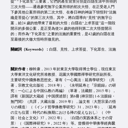
提” “下化眾生”三要素，它們的產生背景分別是白隱生涯中所得的
三次大悟——通過參究無字公案所得的初次大悟、在正受老人門
下參其他公案所得的第二次大悟、在春日神的神諭下領悟到“法施
纔是菩提心”的第三次大悟。其中，將白隱導向“見性”的無字公
案，給24 歲的他帶來了最初的大悟；白隱在“上求菩提”這一階段
開示的多個公案，是正受為使24 歲的他得到第二次大悟曾開示
的；而作為“下化眾生”之要的法施的重要性，是42歲的白隱在達
至最後的大徹大悟時所徹見的。
關鍵詞（Keywords）：
白隱、見性、上求菩提、下化眾生、法施
關於作者：
柳幹康，2013 年於東京大學取得博士學位，現任東京
大學東洋文化研究所准教授、花園大學國際禪學研究所副所長。
主要研究中國佛教思想史。著有《一心萬法：延壽學研究》（共
著，宗教文化出版社，2018 年）、《永明延寿と『宗鏡録』の研
究：一心による中国仏教の再編》（單著，法藏館，2015 年），
譯有《新国訳大蔵経［中国撰述部］第6冊 [禅宗部] 1-6 法眼録・
無門関》（共譯，大藏出版，2019 年），論文有〈大慧宗杲の悟
りの構造〉（《インド哲學佛教學研究》31，2023 年）、〈延寿
の立ち位置：時代の転換期における禅の捉えなおし〉（《中
国：社会と文化》37，2022 年）、〈白隠の実践体系とその背
景〉（《国際禅研究》9，2022 年） 等。曾獲得中華佛學經典飜