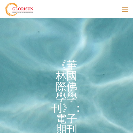
《華
林國
際佛
學學
刊》：
電子
期刊