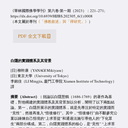
《華林國際佛學學刊》第六卷‧第一期（2023）：221–271;
https://dx.doi.org/10.6939/HIJBS.202305_6(1).0008
（本文屬於專刊
《「佛教敘述」與「禪研究」》
）
PDF 全文下載
白隱的實踐體系及其背景
[日] 柳幹康（YANAGI Mikiyasu）
[日] 東京大學（University of Tokyo）
李銘佳（LI Mingjia, 廈門工學院 Xiamen Institute of Technology）
譯
摘要
（
Abstract）：
拙論以白隱慧鶴（1686-1769）的著作為基
礎，對他構建的實踐體系及其背景加以分析，闡明了以下兩點結
論。第一，白隱所展示的實踐體系，就是先專注於特定的實踐而
“見性”，然後再進入“悟後修行”。其中，“悟後修行”由不斷參究公
案以錘煉自己悟境的“上求菩提”和通過法施引導他人的“下化眾
生”兩部分構成。第二，白隱實踐體系的核心，是“見性” “上求菩