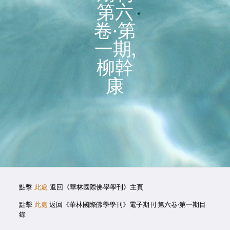
第六
卷‧第
一期,
柳幹
康
點擊
此處
返回《華林國際佛學學刊》主頁
點擊
此處
返回《華林國際佛學學刊》電子期刊 第六卷‧第一期目
錄