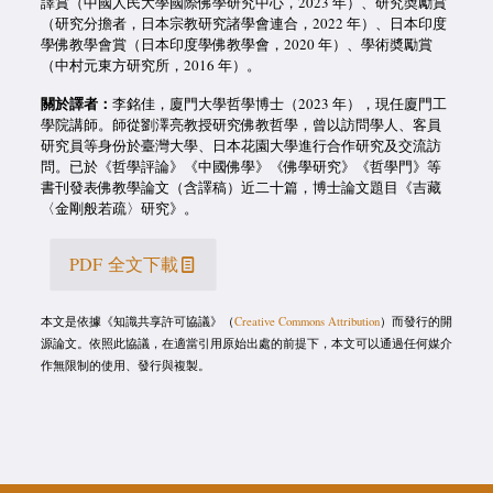
譯賞（中國人民大學國際佛學研究中心，2023 年）、研究奬勵賞
（研究分擔者，日本宗教研究諸學會連合，2022 年）、日本印度
學佛教學會賞（日本印度學佛教學會，2020 年）、學術奬勵賞
（中村元東方研究所，2016 年）。
關於譯者：
李銘佳，廈門大學哲學博士（2023 年），現任廈門工
學院講師。師從劉澤亮教授研究佛教哲學，曾以訪問學人、客員
研究員等身份於臺灣大學、日本花園大學進行合作研究及交流訪
問。已於《哲學評論》《中國佛學》《佛學研究》《哲學門》等
書刊發表佛教學論文（含譯稿）近二十篇，博士論文題目《吉藏
〈金剛般若疏〉研究》。
PDF 全文下載
本文是依據《知識共享許可協議》（
Creative Commons Attribution
）而發行的開
源論文。依照此協議，在適當引用原始出處的前提下，本文可以通過任何媒介
作無限制的使用、發行與複製。