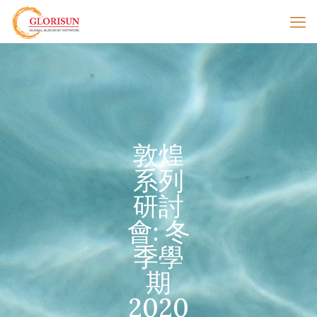
敦煌
系列
研討
會: 冬
季學
期
2020