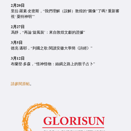
2
月
20
日
里拉·羅素·史密斯，“我們理解（誤解）敦煌的“圖像”了嗎? 重新審
視‘ 粟特神明’”
2
月
27
日
馮靜，“再論‘旋風裝’：來自敦煌文獻的證據”
3
月
5
日
德克·邁耶，“列國之歌:閱讀安徽大學簡《詩經》”
3
月
12
日
布蘭登·多森，“怪神怪物：絲綢之路上的骰子占卜”
請參閱原帖
。