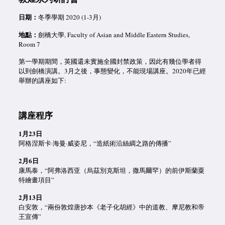
日期：
冬季學期 2020 (
1-3
月)
地點
：
劍橋大學, Faculty of Asian and Middle Eastern Studies,
Room 7
第一學期期間，英國還未實施全國封禁政策，因此有幾位學者得
以到劍橋演講。
3
月之後，事態變化，不能現場講座。
2020
年已經
舉辦的講座如下:
講座程序
1
月
23
日
阿格涅斯卡·海曼·威姿尼，“造紙術沿絲綢之路的傳播”
2
月
6
日
康馬泰，“阿弗洛西亚（烏茲別克斯坦，撒馬爾罕）的前伊斯蘭粟
特繪畫項目”
2
月
13
日
白安敦，“兩份敦煌唐抄本《老子化胡經》中的道教、摩尼教和帝
王宣傳”