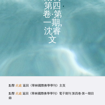
第四
卷‧第
一期,
沈睿
文
點擊
此處
返回《華林國際佛學學刊》主頁
點擊
此處
返回《華林國際佛學學刊》電子期刊 第四卷‧第一期目
錄