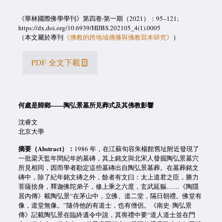
《華林國際佛學學刊》第四卷‧第一期（2021）：95–121;
https://dx.doi.org/10.6939/HIJBS.202105_4(1).0005
（本文屬於專刊
《佛教的跨地域傳播與佛教寫本研究》
）
PDF 全文下載
何處是歸
鄉
——陶弘景墓所見葬式及其佛教影響
沈睿文
北京大學
摘要（Abstract）
：
1986 年，在江蘇旬容朱楊館舊址附近發現了
一批梁天監年間紀年的墓磚，其上銘文與北宋人發掘陶弘景墓穴
所見相同，因而學者勘定這些墓磚出自陶弘景墓葬。在墓葬銘文
磚中，除了紀年銘文磚之外，餘者有文曰：太上道君之臣，勝力
菩薩捨身，釋迦佛陀弟子，修上乘之六度，玄武延軀……《陶隱
居內傳》載陶弘景“在茅山中，立佛、道二堂，隔日朝禮。佛堂有
像，道堂無像。”隨侍他的有道士，也有僧侶。《南史· 陶弘景
傳》記載陶弘景在臨終遺令中說，其喪禮中要“道人道士並在門