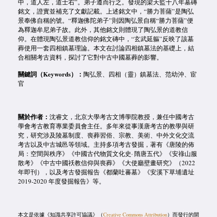
中，道人左，道士右”。弟子遵而行之。發現的梁天監十八年墓磚
銘文，證實並補充了文獻記載。上述銘文中，“勝力菩薩”是陶弘
景奉佛自稱的號。“釋迦佛陀弟子”則因陶弘景自稱“勝力菩薩”便
為釋迦牟尼弟子故。此外，其他銘文則體現了陶弘景的道教信
仰。在體現陶弘景道教信仰的銘文磚中，“玄武延軀”反映了該墓
葬使用一套四相鎮墓理論。本文在討論四相鎮墓法的基礎上，結
合相關考古資料，探討了它對中古中國墓葬的影響。
關鍵詞（Keywords）：
陶弘景、四相（靈）鎮墓法、范幼沖、宦
官
關於作者：
沈睿文，北京大學考古文博學院教授，兼任中國考古
學會考古教育專業委員會主任。多年來從事漢唐考古的教學與研
究，研究涉及陵墓制度、喪葬習俗、宗教、美術、中外文化交流
考古以及中古城邑等領域。主持多項考古發掘，著有《唐陵的佈
局：空間與秩序》《中國古代物質文化史· 隋唐五代》《安祿山服
散考》《中古中國祅教信仰與喪葬》《大使廳壁畫研究》（2022
年即刊），以及考古發掘報告《都蘭吐蕃墓》《安溪下草埔遺址
2019-2020 年度發掘報告》等。
本文是依據《知識共享許可協議》（
Creative Commons Attribution
）而發行的開