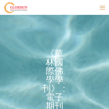
《華
林國
際佛
學學
刊》：
電子
期刊