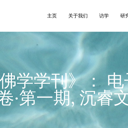
主页
关于我们
访学
研
佛学学刊》： 电
卷‧第一期, 沉睿