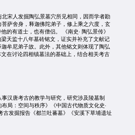
文与北宋人发掘陶弘景墓穴所见相同，因而学者勘
力菩萨舍身，释迦佛陀弟子，修上乘之六度，玄
他的有道士，也有僧侣。 《南史· 陶弘景传》
的梁天监十八年墓砖铭文，证实并补充了文献记
为释迦牟尼弟子故。此外，其他铭文则体现了陶弘
本文在讨论四相镇墓法的基础上，结合相关考古
从事汉唐考古的教学与研究，研究涉及陵墓制
布局：空间与秩序》《中国古代物质文化史·
及考古发掘报告《都兰吐蕃墓》《安溪下草埔遗址