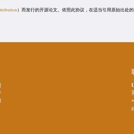
tribution
）而发行的开源论文。依照此协议，在适当引用原始出处的
U
同
学
的
+
g