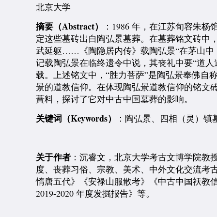
北京大学
摘要（Abstract）
：1986 年，在江苏旬容
定这些墓砖出自陶弘景墓葬。在墓葬铭文砖中
武延躯……《陶隐居内传》载陶弘景“在茅山中
记载陶弘景在临终遗令中说，其丧礼中要“道人
载。上述铭文中，“胜力菩萨”是陶弘景奉佛自称
景的道教信仰。在体现陶弘景道教信仰的铭文砖
蕡料，探讨了它对中古中国墓葬的影响。
关键词（Keywords）
：陶弘景、四相（灵）镇
关于作者
：沉睿文，北京大学考古文博学院教
度、丧葬习俗、宗教、美术、中外文化交流考
惰唐五代》《安禄山服散考》《中古中国祆教信
2019-2020 年度发掘报告》等。