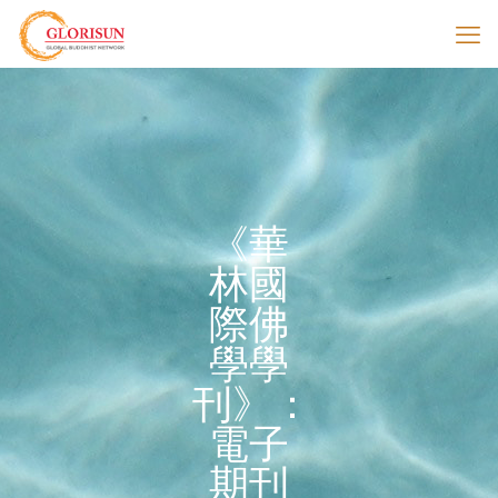
《華
林國
際佛
學學
刊》：
電子
期刊