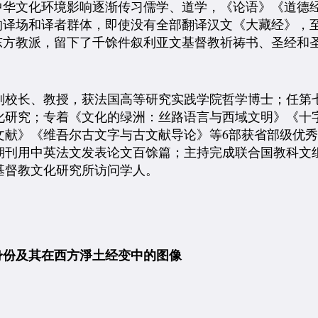
中华文化环境影响逐渐传习儒学、道学，《论语》《道德
的译场和译者群体，即使没有全部翻译汉文《大藏经》，
东方教派，留下了千馀件叙利亚文基督教祈祷书、圣经和
副校长、教授，获法国高等研究实践学院哲学博士；任第
化研究；专着《文化的绿洲：丝路语言与西域文明》《十
文献》《维吾尔古文字与古文献导论》等6部获省部级优
期刊用中英法文发表论文百馀篇；主持完成联合国教科文
基督教文化研究所访问学人。
身份及其在西方淨土经变中的图像
）
）