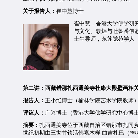
关于报告人：
崔中慧博士
崔中慧，香港大学佛学研
与文化、敦煌与吐鲁番佛
士生导师，东莲觉苑学人
第二讲：西藏错那扎西通美寺杜康大殿壁画相
报告人：
王小维博士（榆林学院艺术学院教师
评议人：
广兴博士（香港大学佛学研究中心博
摘要：
扎西通美寺位于西藏自治区错那市扎同乡
世纪初期由三世竹钦活佛嘉木样·曲吉札巴（འཇམ་དབྱངས་ཆ