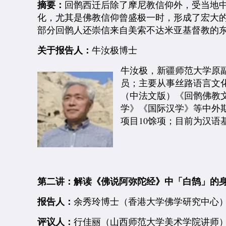
摘要：
回鹘西迁后除了摩尼教信仰外，受当地
化，尤其是佛教信仰曾盛极一时，形成了宏大
部分回鹘人还崇信来自美索不达米亚基督教的
关于报告人：
牛汝极博士
牛汝极，新疆师范大学原
员；主要从事丝路语言文
（中法文版）《回鹘佛教
学》《国际汉学》等中外
项目10馀项；目前为汉语
第二讲：解读《佛说阿弥陀经》中「白鹄」的
报告人：
余秀玲博士（香港大学佛学研究中心
评议人：
行佳丽（山西师范大学美术学院讲师