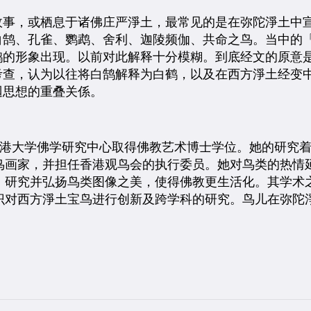
故事，或栖息于诸佛庄严淨土，最常见的是在弥陀淨土中
白鹄、孔雀、鹦鹉、舍利、迦陵频伽、共命之鸟。当中的
鹤的形象出现。以前对此解释十分模糊。到底经文的原意
考查，认为以往将白鹄解释为白鹤，以及在西方淨土经变
迴思想的重叠关係。
）在香港大学佛学研究中心取得佛教艺术博士学位。她的研究着
鸟画家，并担任香港观鸟会的执行委员。她对鸟类的热情
，研究并弘扬鸟类图像之美，使得佛教更生活化。其学术
对西方淨土宝鸟进行创新及跨学科的研究。鸟儿在弥陀淨