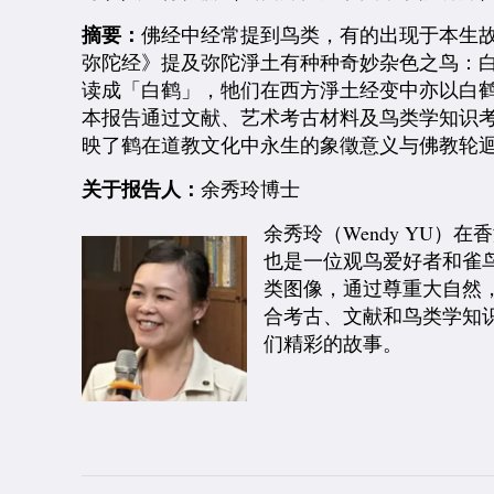
摘要：
佛经中经常提到鸟类，有的出现于本生
弥陀经》提及弥陀淨土有种种奇妙杂色之鸟：
读成「白鹤」，牠们在西方淨土经变中亦以白
本报告通过文献、艺术考古材料及鸟类学知识
映了鹤在道教文化中永生的象徵意义与佛教轮
关于报告人：
余秀玲博士
余秀玲（Wendy YU
也是一位观鸟爱好者和雀
类图像，通过尊重大自然
合考古、文献和鸟类学知识
们精彩的故事。