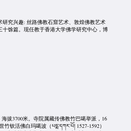
研究兴趣: 丝路佛教石窟艺术、敦煌佛教艺术
三十馀篇。现任教于香港大学佛学研究中心，博
拔3700米。寺院属藏传佛教竹巴噶举派，16
竹钦活佛白玛噶波（པདྨ་དཀར་པོ། 1527-1592）