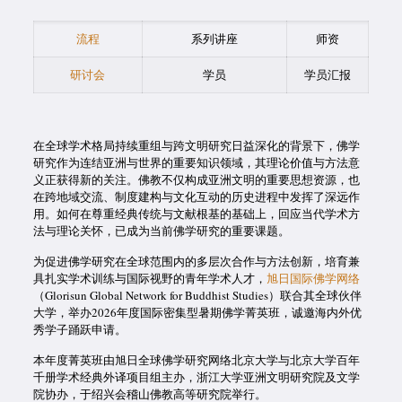
流程
系列讲座
师资
研讨会
学员
学员汇报
在全球学术格局持续重组与跨文明研究日益深化的背景下，佛学
研究作为连结亚洲与世界的重要知识领域，其理论价值与方法意
义正获得新的关注。佛教不仅构成亚洲文明的重要思想资源，也
在跨地域交流、制度建构与文化互动的历史进程中发挥了深远作
用。如何在尊重经典传统与文献根基的基础上，回应当代学术方
法与理论关怀，已成为当前佛学研究的重要课题。
为促进佛学研究在全球范围内的多层次合作与方法创新，培育兼
具扎实学术训练与国际视野的青年学术人才，
旭日国际佛学网络
（Glorisun Global Network for Buddhist Studies）联合其全球伙伴
大学，举办2026年度国际密集型暑期佛学菁英班，诚邀海内外优
秀学子踊跃申请。
本年度菁英班由旭日全球佛学研究网络北京大学与北京大学百年
千册学术经典外译项目组主办，浙江大学亚洲文明研究院及文学
院协办，于绍兴会稽山佛教高等研究院举行。