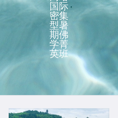
国际
密集
型暑
期佛
学菁
英班