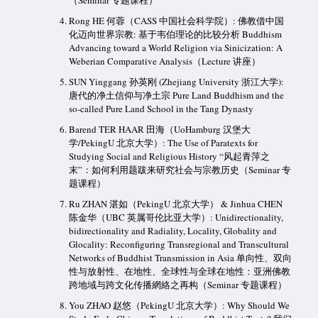
Rong HE 何蓉（CASS 中国社会科学院）: 佛教借中国
化迈向世界宗教: 基于韦伯理论的比较分析 Buddhism
Advancing toward a World Religion via Sinicization: A
Weberian Comparative Analysis（Lecture 讲座）
SUN Yinggang 孙英刚 (Zhejiang University 浙江大学):
唐代的净土信仰与净土宗 Pure Land Buddhism and the
so-called Pure Land School in the Tang Dynasty
Barend TER HAAR 田海（UoHamburg 汉堡大
学/PekingU 北京大学）: The Use of Paratexts for
Studying Social and Religious History “风起青萍之
末”：如何利用题跋来研究社会与宗教历史（Seminar 专
题课程）
Ru ZHAN 湛如（PekingU 北京大学） & Jinhua CHEN
陈金华（UBC 英属哥伦比亚大学）: Unidirectionality,
bidirectionality and Radiality, Locality, Globality and
Glocality: Reconfiguring Transregional and Transcultural
Networks of Buddhist Transmission in Asia 单向性、双向
性与放射性、在地性、全球性与全球在地性：亚洲佛教
跨地域与跨文化传播網絡之再构（Seminar 专题课程）
You ZHAO 赵悠（PekingU 北京大学）: Why Should We