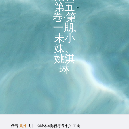
第五
卷‧第
一期,
未小
妹、
姚淇
琳
点击
此处
返回《华林国际佛学学刊》主页