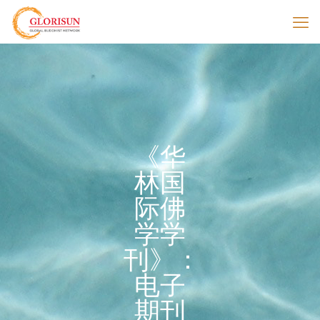
《华
林国
际佛
学学
刊》：
电子
期刊