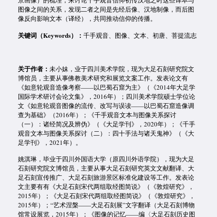
京画像）的梳理，来讨论千手观音信仰初传汉地之时这些译本与
图像之间的关系，发现二者之间是先经后像、汉地制像，而后图
像反向影响文本（译经），共同推动信仰的传播。
关键词（Keywords）：
千手观音、图像、文本、初唐、菩提流志
关于作者：
未小妹，业于四川美术学院，现为大足石刻研究院文
博馆员，主要从事佛教美术研究和展览文案工作。发表论文有
《如意轮观音造像考察——以巴蜀石窟为主》（《2014年大足学
国际学术研讨会论文集》，2016年）；四川美术学院硕士学位论
文《如意轮观音图像的流传、改写与误读——以巴蜀石窟造像调
查为基础》（2016年）；《千手观音文本与图像关系探讨
（一）：诸经简况及辨伪》（《大足学刊》，2020年）；《千手
观音文本与图像关系探讨（二）：四十手法与诸天鬼神》（《大
足学刊》，2021年）。
姚淇琳，毕业于四川外国语大学（原四川外语学院），现为大足
石刻研究院文博馆员，主要从事大足石刻研究英文文献翻译、大
足石刻宣传推广、大足石刻旅游景区标准化建设等工作。发表论
文主要有有《大足石刻宋代两组取经图简说》（《敦煌研究》，
2015年）；《大足石刻宋代两组取经图简说》（《敦煌研究》，
2015年）；“艺术涅槃——大足石刻展”文字翻译（大足石刻博物
馆常设展览，2015年）；《图像的记忆——编〈大足石刻历史图