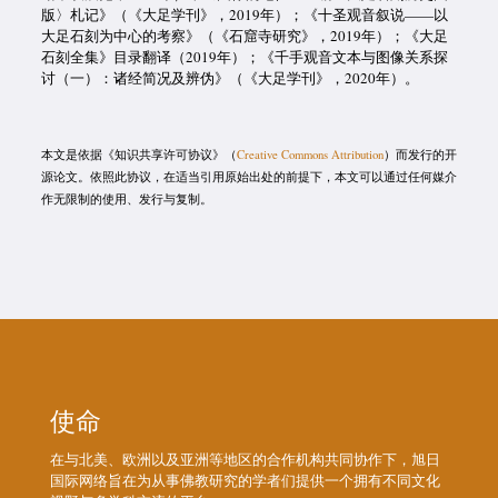
版〉札记》（《大足学刊》，2019年）；《十圣观音叙说——以
大足石刻为中心的考察》（《石窟寺研究》，2019年）；《大足
石刻全集》目录翻译（2019年）；《千手观音文本与图像关系探
讨（一）：诸经简况及辨伪》（《大足学刊》，2020年）。
本文是依据《知识共享许可协议》（
Creative Commons Attribution
）而发行的开
源论文。依照此协议，在适当引用原始出处的前提下，本文可以通过任何媒介
作无限制的使用、发行与复制。
使命
在与北美、欧洲以及亚洲等地区的合作机构共同协作下，旭日
国际网络旨在为从事佛教研究的学者们提供一个拥有不同文化