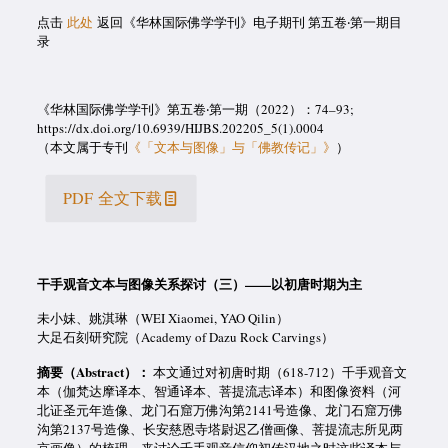
点击
此处
返回《华林国际佛学学刊》电子期刊 第五卷‧第一期目
录
《华林国际佛学学刊》第五卷‧第一期（2022）：74–93;
https://dx.doi.org/10.6939/HIJBS.202205_5(1).0004
（本文属于专刊
《「文本与图像」与「佛教传记」》
）
PDF 全文下载
干手观音文本与图像关系探讨（三）——以初唐时期为主
未小妹、姚淇琳（WEI Xiaomei, YAO Qilin）
大足石刻研究院（Academy of Dazu Rock Carvings）
摘要
（
Abstract）：
本文通过对初唐时期（618-712）千手观音文
本（伽梵达摩译本、智通译本、菩提流志译本）和图像资料（河
北证圣元年造像、龙门石窟万佛沟第2141号造像、龙门石窟万佛
沟第2137号造像、长安慈恩寺塔尉迟乙僧画像、菩提流志所见两