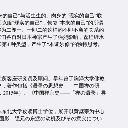
的自己”与活生生的、肉身的“现实的自己”联
服“现实的自己”，恢复“本来的自己”的所谓
握为二即一、一即二的这样的不即不离的关系的
它们各自对日本禅宗产生了强烈影响，盘珪继承
第4 种类型，产生了“本证妙修”的独特思考。
研究所客座研究员及顾问。早年曾于驹泽大学佛教
史，著作包括《语录の思想史——中国禅の研
，2015年）、《中国禅宗史——「禅の语录」导
日本东北大学攻读博士学位，展开以黄檗宗为中心
の面影：隠元の东渡の动机及びその意义につい