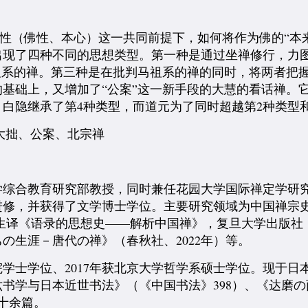
性（佛性、本心）这一共同前提下，如何将作为佛的“本来
现了四种不同的思想类型。第一种是通过坐禅修行，力图克
祖系的禅。第三种是在批判马祖系的禅的同时，将两者把
基础上，又增加了“公案”这一新手段的大慧的看话禅。
白隐继承了第4种类型，而道元为了同时超越第2种类型和
大拙、公案、北宗禅
大学综合教育研究部教授，同时兼任花园大学国际禅定学
进修，并获得了文学博士学位。主要研究领域为中国禅宗
燕生译《语录的思想史——解析中国禅》，复旦大学出版社
ちの生涯－唐代の禅》（春秋社、2022年）等。
学院学士学位、2017年获北京大学哲学系硕士学位。现于
书学与日本近世书法》（《中国书法》398）、《达磨
十余篇。