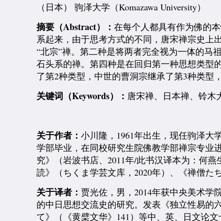
（日本） 驹泽大学（Komazawa University）
摘要（Abstract）：
在每个人都具有作为佛的本
系起来，由于思考方式的不同，唐宋禅宗史上出
“北宗”禅。第二种是将两者完全视为一体的马
石头系的禅。第四种是在回归第一种思想类型的
了第2种类型，中世的曹洞宗继承了第3种类型，
关键词（Keywords）：
唐宋禅、日本禅、铃木
关于作者：
小川隆，1961年出生，现任驹泽
学部毕业，在同校研究生院佛教学部禅宗专业
究》（岩波书店、2011年/此书汉译本为：何
読》（ちくま学芸文库，2020年）、《禅僧た
关于译者：
贾光佐，男，2014年获中央美术
的中日思想交流史的研究。发表《独立性易的六
て》（《黄檗文华》141）等中、英、日文论文