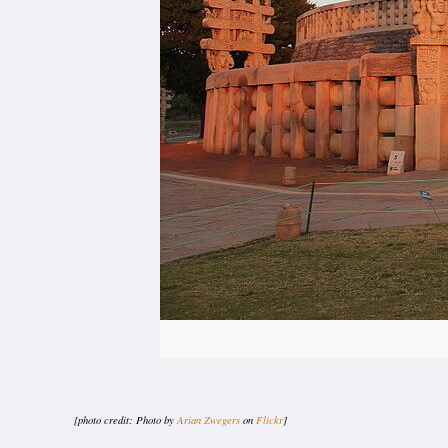
[photo credit: Photo by
Arian Zwegers
on
Flickr
]