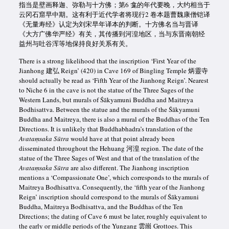
指当是壁画释迦、弥勒与十方佛；第6 龛的年代要晚，大约相当于
云冈石窟早中期。这有利于近代学者将现行2 卷本题曹魏康僧铠译
《无量寿经》认定为刘宋早年译本的判断。十方佛名当与晋译
《大方广佛华严经》有关，其传播到河湟地区，当与东晋南朝经
益州与吐谷浑等地保持良好关系有关。
There is a strong likelihood that the inscription ‘First Year of the
Jianhong 建弘 Reign’ (420) in Cave 169 of Bingling Temple 炳靈寺
should actually be read as ‘Fifth Year of the Jianhong Reign’. Nearest
to Niche 6 in the cave is not the statue of the Three Sages of the
Western Lands, but murals of Śākyamuni Buddha and Maitreya
Bodhisattva. Between the statue and the murals of the Śākyamuni
Buddha and Maitreya, there is also a mural of the Buddhas of the Ten
Directions. It is unlikely that Buddhabhadra’s translation of the
Avataṃsaka
Sūtra
would have at that point already been
disseminated throughout the Hehuang 河湟 region. The date of the
statue of the Three Sages of West and that of the translation of the
Avataṃsaka
Sūtra
are also different. The Jianhong inscription
mentions a ‘Compassionate One’, which corresponds to the murals of
Maitreya Bodhisattva. Consequently, the ‘fifth year of the Jianhong
Reign’ inscription should correspond to the murals of Śākyamuni
Buddha, Maitreya Bodhisattva, and the Buddhas of the Ten
Directions; the dating of Cave 6 must be later, roughly equivalent to
the early or middle periods of the Yungang 雲崗 Grottoes. This