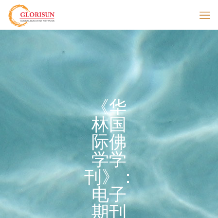
《华
林国
际佛
学学
刊》：
电子
期刊