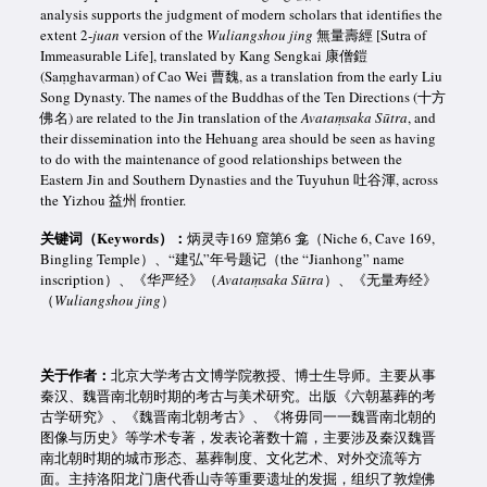
analysis supports the judgment of modern scholars that identifies the
extent 2-
juan
version of the
Wuliangshou jing
無量壽經 [Sutra of
Immeasurable Life], translated by Kang Sengkai 康僧鎧
(Saṃghavarman) of Cao Wei 曹魏, as a translation from the early Liu
Song Dynasty. The names of the Buddhas of the Ten Directions (十方
佛名) are related to the Jin translation of the
Avataṃsaka
Sūtra
, and
their dissemination into the Hehuang area should be seen as having
to do with the maintenance of good relationships between the
Eastern Jin and Southern Dynasties and the Tuyuhun 吐谷渾, across
the Yizhou 益州 frontier.
关键词（Keywords）：
炳灵寺169 窟第6 龛（Niche 6, Cave 169,
Bingling Temple）、“建弘”年号题记（the “Jianhong” name
inscription）、《华严经》（
Avataṃsaka Sūtra
）、《无量寿经》
（
Wuliangshou jing
）
关于作者：
北京大学考古文博学院教授、博士生导师。主要从事
秦汉、魏晋南北朝时期的考古与美术研究。出版《六朝墓葬的考
古学研究》、《魏晋南北朝考古》、《将毋同一一魏晋南北朝的
图像与历史》等学术专著，发表论著数十篇，主要涉及秦汉魏晋
南北朝时期的城市形态、墓葬制度、文化艺术、对外交流等方
面。主持洛阳龙门唐代香山寺等重要遗址的发掘，组织了敦煌佛