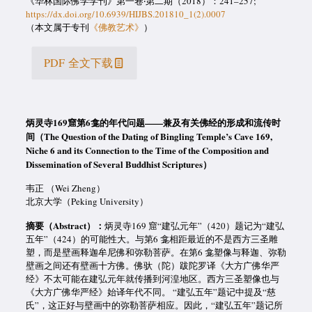
《华林国际佛学学刊》第一卷‧第二期（2018）：241–257;
https://dx.doi.org/10.6939/HIJBS.201810_1(2).0007
（本文属于专刊
《佛教艺术》
）
PDF 全文下载
炳灵寺169窟第6龛的年代问题——兼及有关佛经的形成和流传时
间
（
The Question of the Dating of Bingling Temple’s Cave 169,
Niche 6 and its Connection to the Time of the Composition and
Dissemination of Several Buddhist Scriptures
）
韦正 （Wei Zheng）
北京大学（Peking University）
摘要
（Abstract）：
炳灵寺169 窟“建弘元年”（420）题记为“建弘
五年”（424）的可能性大。与第6 龛相距最近的不是西方三圣雕
塑，而是壁画释迦牟尼佛和弥勒菩萨。在第6 龛塑像与释迦、弥勒
壁画之间还有壁画十方佛。佛驮（陀）跋陀罗译《大方广佛华严
经》不太可能在建弘元年就传播到河湟地区。西方三圣塑像也与
《大方广佛华严经》始译年代不同。 “建弘五年”题记中提及“慈
氏”，这正好与壁画中的弥勒菩萨相应。因此，“建弘五年”题记所